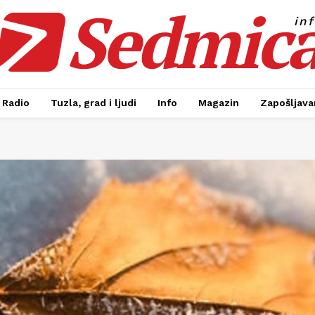
Sedmic
in
Radio
Tuzla, grad i ljudi
Info
Magazin
Zapošljavan