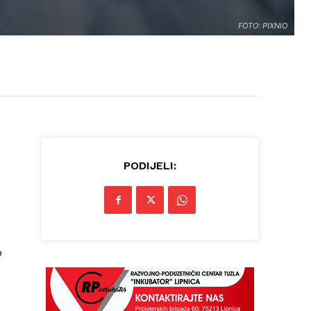
FOTO: PIXNIO
PODIJELI:
o