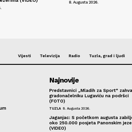
ezerima (VIDEO)
8. Augusta 2026.
.
Vijesti
Televizija
Radio
Tuzla, grad i ljudi
Najnovije
Predstavnici „Mladih za Sport“ zahval
gradonačelniku Lugaviću na podršci
(FOTO)
sum
TUZLA
8. Augusta 2026.
Jaganjac: S početkom augusta zabil
oko 250.000 posjeta Panonskim jeze
(VIDEO)