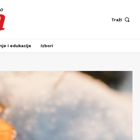
a
fo
Traži
je i edukacije
Izbori