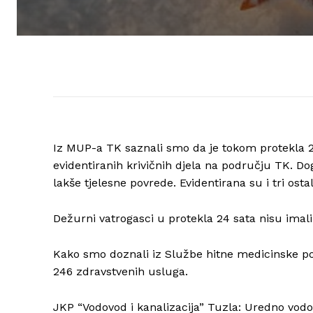
Iz MUP-a TK saznali smo da je tokom protekla 24 
evidentiranih krivičnih djela na području TK. Do
lakše tjelesne povrede. Evidentirana su i tri osta
Dežurni vatrogasci u protekla 24 sata nisu imali 
Kako smo doznali iz Službe hitne medicinske 
246 zdravstvenih usluga.
JKP “Vodovod i kanalizacija” Tuzla: Uredno vod