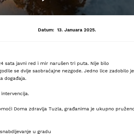
Datum:
13. Januara 2025.
sata javni red i mir narušen tri puta. Nije bilo
godile se dvije saobraćajne nezgode. Jedno lice zadobilo je
la događaja.
intervencija.
pomoći Doma zdravlja Tuzla, građanima je ukupno pružen
osnabdijevanje u gradu