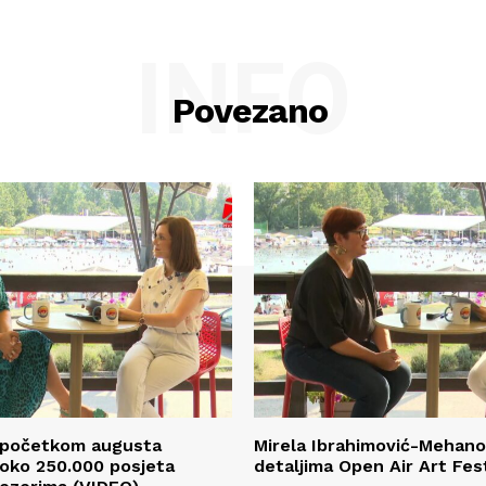
INFO
Povezano
S početkom augusta
Mirela Ibrahimović-Mehano
 oko 250.000 posjeta
detaljima Open Air Art Fes