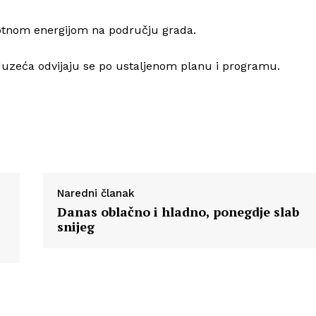
Info
plotnom energijom na području grada.
duzeća odvijaju se po ustaljenom planu i programu.
O nama
Kontakt
Impressum
Naredni članak
Danas oblačno i hladno, ponegdje slab
snijeg