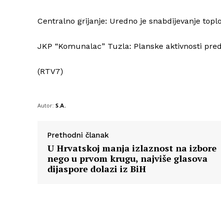
Centralno grijanje: Uredno je snabdijevanje to
JKP “Komunalac” Tuzla: Planske aktivnosti pre
(RTV7)
Autor:
S.A.
Prethodni članak
U Hrvatskoj manja izlaznost na izbore
nego u prvom krugu, najviše glasova
dijaspore dolazi iz BiH