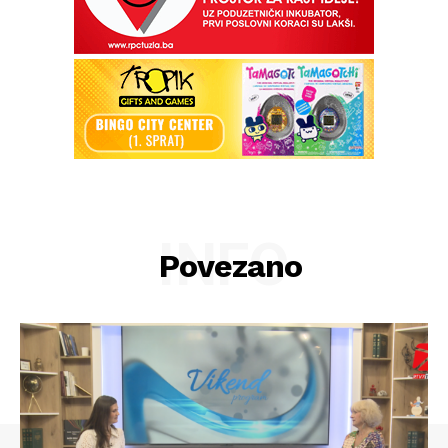
INFO
Povezano