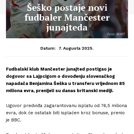
Šeško postaje novi
fudbaler Mančester
junajteda
Foto: BHRT
7. Augusta 2025.
Datum:
Fudbalski klub Mančester junajted postigao je
dogovor sa Lajpcigom o dovođenju slovenačkog
napadača Benjamina Šeška u transferu vrijednom 85
miliona evra, prenijeli su danas britanski mediji.
Ugovor predviđa zagarantovanu isplatu od 76,5 miliona
evra, dok će ostatak biti isplaćen kroz bonuse, prenio
je BBC.