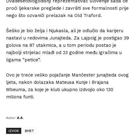
Dvadesetdvogodišnji reprezentativac Slovenije sada će
proći ljekarske preglede i završiti sve formalnosti prije
nego što ozvaniči prelazak na Old Traford.
Šeško je bio želja i Njukasla, ali je odlučio da karijeru
nastavi u redovima Junajteda. Za Lajpcig je postigao 39
golova na 87 utakmica, a u tom periodu postao je
najbolji strijelac mlađi od 23 godine među igračima u
ligama “petice”.
Ovo je treće veliko pojačanje Mančester junajteda ovog
ljeta, nakon dolazaka Mateusa Kunje i Brajana
Mbeuma, za koje je klub ukupno izdvojio oko 130
miliona funti.
Autor:
A.A.
IZVOR
BHRT