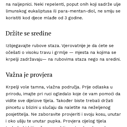
na naljepnici. Neki repelenti, poput onih koji sadrže ulje
limunskog eukaliptusa ili para-mentan-diol, ne smiju se
koristiti kod djece mlađe od 3 godine.
Držite se sredine
Izbjegavajte rubove staza. Vjerovatnije je da ćete se
očešati o visoku travu i grmlje — mjesta na kojima se
krpelji zadržavaju— na rubovima staza nego na sredini.
Važna je provjera
Krpelji vole tamna, vlažna područja. Prije odlaska u
prirodu, imajte pri ruci ogledalo koje će vam pomoći da
vidite sve dijelove tijela. Također biste trebali držati
pincetu u blizini u slučaju da naletite na neželjenog
posjetitelja. Ne zaboravite provjeriti i svoju kosu, unutar
i oko ušiju te unutar pupka. Provjera cijelog tijela