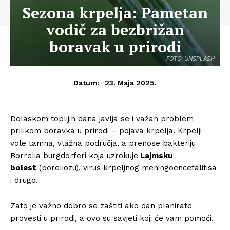
Sezona krpelja: Pametan
vodič za bezbrižan
boravak u prirodi
FOTO: UNSPLASH
23. Maja 2025.
Datum:
Dolaskom toplijih dana javlja se i važan problem
prilikom boravka u prirodi – pojava krpelja. Krpelji
vole tamna, vlažna područja, a prenose bakteriju
Borrelia burgdorferi koja uzrokuje
Lajmsku
bolest
(boreliozu), virus krpeljnog meningoencefalitisa
i drugo.
Zato je važno dobro se zaštiti ako dan planirate
provesti u prirodi, a ovo su savjeti koji će vam pomoći.