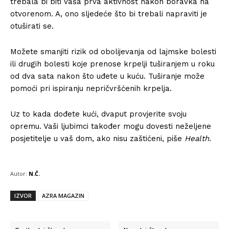
trebala bi biti vaša prva aktivnost nakon boravka na
otvorenom. A, ono sljedeće što bi trebali napraviti je
otuširati se.
Možete smanjiti rizik od obolijevanja od lajmske bolesti
ili drugih bolesti koje prenose krpelji tuširanjem u roku
od dva sata nakon što uđete u kuću. Tuširanje može
pomoći pri ispiranju nepričvršćenih krpelja.
Uz to kada dođete kući, dvaput provjerite svoju
opremu. Vaši ljubimci također mogu dovesti neželjene
posjetitelje u vaš dom, ako nisu zaštićeni, piše
Health.
Autor:
N.Č.
IZVOR
AZRA MAGAZIN