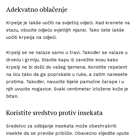
Adekvatno oblačenje
Krpelje je lakše uočiti na svijetloj odjeći. Kad krenete na
stazu, obucite odjeću svjetlijih nijansi. Tako ćete lakše
uočiti krpelja na odjeći.
Krpelji se ne nalaze samo u travi. Također se nalaze u
drveću i grmlju. Stavite kapu ili zavežite kosu kako
krpelji ne bi došli do vašeg tjemena. Koristite repelent
na licu tako da ga poprskate u ruke, a zatim nanesete
prstima. Također, navucite bijele pamučne čarape i u
njih uvucite nogavice. Svaki centimetar izložene kože je
bitan.
Koristite sredstvo protiv insekata
Sredstvo za odbijanje insekata može obeshrabriti
insekte da se previše približe. Obavezno slijedite upute