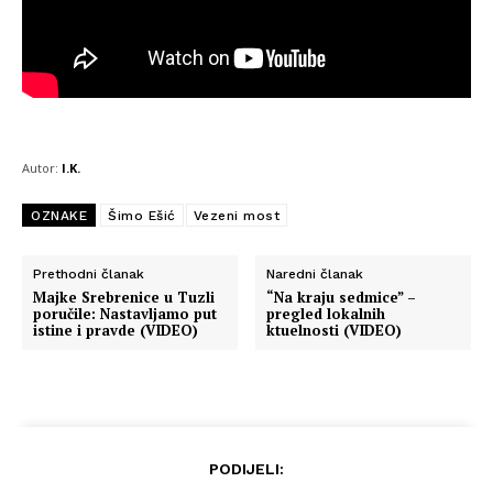
Autor:
I.K.
OZNAKE
Šimo Ešić
Vezeni most
Prethodni članak
Naredni članak
Majke Srebrenice u Tuzli
“Na kraju sedmice” –
poručile: Nastavljamo put
pregled lokalnih
istine i pravde (VIDEO)
ktuelnosti (VIDEO)
PODIJELI: