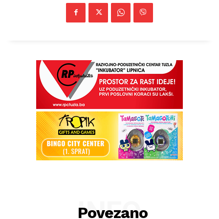
INFO
Povezano