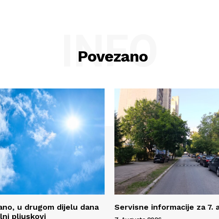
INFO
Povezano
no, u drugom dijelu dana
Servisne informacije za 7.
ni pljuskovi