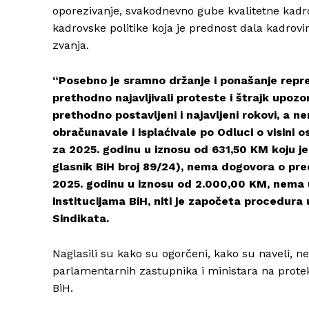
oporezivanje, svakodnevno gube kvalitetne kadro
kadrovske politike koja je prednost dala kadr
zvanja.
“Posebno je sramno držanje i ponašanje reprez
prethodno najavljivali proteste i štrajk upozor
prethodno postavljeni i najavljeni rokovi, a 
obračunavale i isplaćivale po Odluci o visini
za 2025. godinu u iznosu od 631,50 KM koju je 
glasnik BiH broj 89/24), nema dogovora o pre
2025. godinu u iznosu od 2.000,00 KM, nema
institucijama BiH, niti je započeta procedura 
Sindikata.
Naglasili su kako su ogorčeni, kako su naveli,
parlamentarnih zastupnika i ministara na prote
BiH.