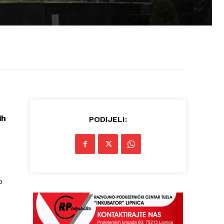
ih
PODIJELI:
o