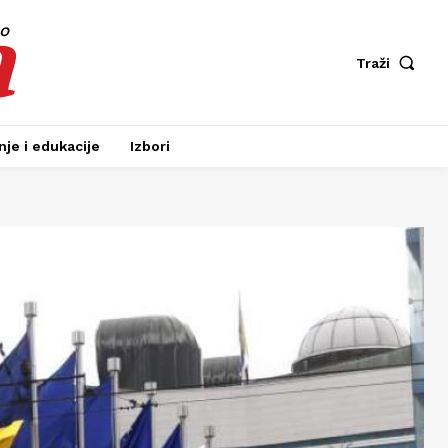
a
fo
Traži
je i edukacije
Izbori