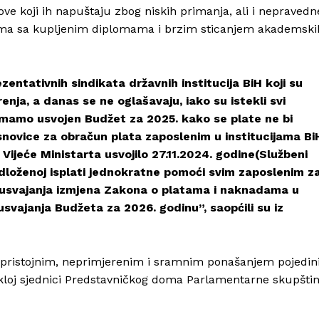
ve koji ih napuštaju zbog niskih primanja, ali i nepravedn
ovima sa kupljenim diplomama i brzim sticanjem akademski
entativnih sindikata državnih institucija BiH koji su
enja, a danas se ne oglašavaju, iako su istekli svi
nemamo usvojen Budžet za 2025. kako se plate ne bi
 osnovice za obračun plata zaposlenim u institucijama Bi
Vijeće Ministarta usvojilo 27.11.2024. godine(Službeni
dloženoj isplati jednokratne pomoći svim zaposlenim z
 usvajanja izmjena Zakona o platama i naknadama u
Info
usvajanja Budžeta za 2026. godinu”, saopćili su iz
O nama
Kontakt
 nepristojnim, neprimjerenim i sramnim ponašanjem pojedin
Impressum
kloj sjednici Predstavničkog doma Parlamentarne skupšti