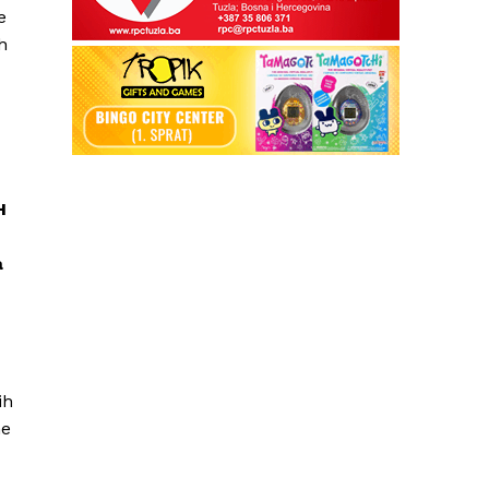
e
h
H
a
ih
ne