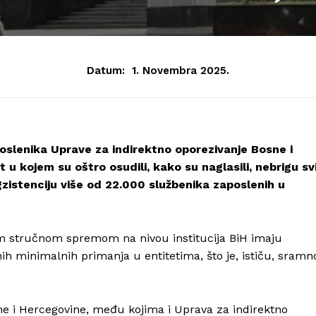
Datum:
1. Novembra 2025.
poslenika Uprave za indirektno oporezivanje Bosne i
u kojem su oštro osudili, kako su naglasili, nebrigu sv
gzistenciju više od 22.000 službenika zaposlenih u
om stručnom spremom na nivou institucija BiH imaju
h minimalnih primanja u entitetima, što je, ističu, sramn
sne i Hercegovine, među kojima i Uprava za indirektno