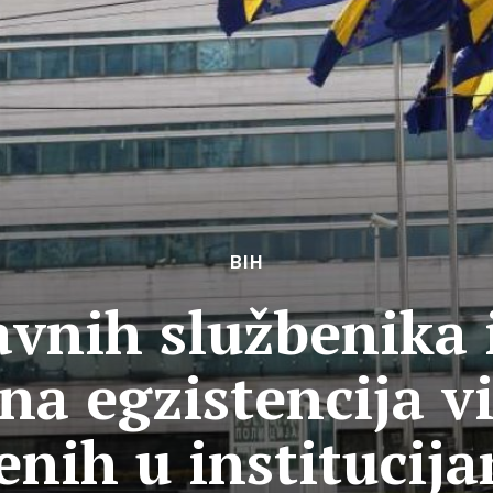
BIH
avnih službenika 
a egzistencija v
enih u institucij