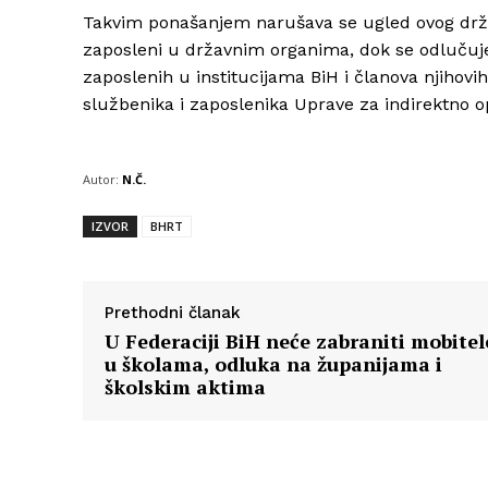
Takvim ponašanjem narušava se ugled ovog držav
zaposleni u državnim organima, dok se odlučuje
zaposlenih u institucijama BiH i članova njihovi
službenika i zaposlenika Uprave za indirektno o
Autor:
N.Č.
IZVOR
BHRT
Prethodni članak
U Federaciji BiH neće zabraniti mobitel
u školama, odluka na županijama i
školskim aktima