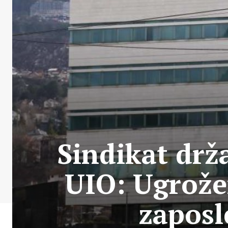
Sindikat drž
UIO: Ugrožen
zaposl