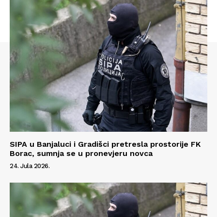
SIPA u Banjaluci i Gradišci pretresla prostorije FK
Borac, sumnja se u pronevjeru novca
Info
24. Jula 2026.
O nama
Kontakt