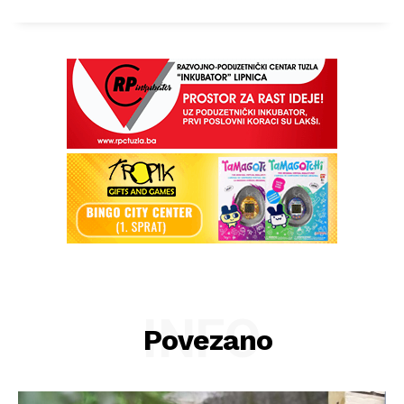
INFO
Povezano