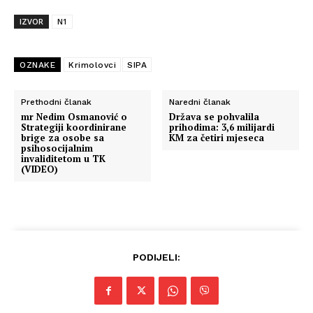
IZVOR
N1
OZNAKE
Krimolovci
SIPA
Prethodni članak
Naredni članak
mr Nedim Osmanović o
Država se pohvalila
Strategiji koordinirane
prihodima: 3,6 milijardi
brige za osobe sa
KM za četiri mjeseca
psihosocijalnim
invaliditetom u TK
(VIDEO)
PODIJELI: