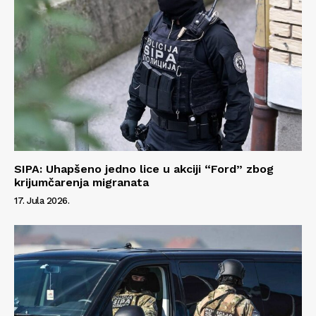
Impressum
SIPA: Uhapšeno jedno lice u akciji “Ford” zbog
krijumčarenja migranata
17. Jula 2026.