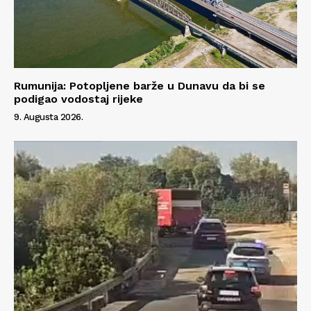
Info
O nama
Kontakt
Rumunija: Potopljene barže u Dunavu da bi se
podigao vodostaj rijeke
Impressum
9. Augusta 2026.