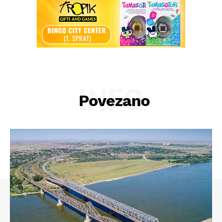
INFO
Povezano