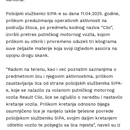
Policijski službenici SIPA-e su dana 11.04.2025. godine,
prilikom preduzimanja operativnih aktivnosti na
području Stoca, po predmetu kodnog naziva “Clio”,
izvršili pretres putničkog motornog vozila, kojom
prilikom su otkrili i privremeno oduzeli tri kilograma
suve zeljaste materije koja svoji izgledom asocira na
opojnu drogu skank.
“Radom na terenu, kao i već poznatim saznanjima o
predmetnom licu i njegovim aktivnostima, prilikom
zaustavljanja lica od strane policijskih službenika SIPA-
e, koje se nalazilo za volanom putničkog motornog
vozila Reault Clio, lice se oglušilo o naredbu i nastavilo
kretanje vozila. Prilikom kretanja odnosno bijega
osumnjičeno lice je nanijelo lakše tjelesne povrede
policijskom službeniku SIPA, svojim daljim kretanjem
oštetilo vozilo te pobjeglo sa lica mjesta”, naveli su iz