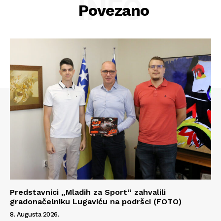
INFO
Povezano
Predstavnici „Mladih za Sport“ zahvalili
Info
gradonačelniku Lugaviću na podršci (FOTO)
8. Augusta 2026.
O nama