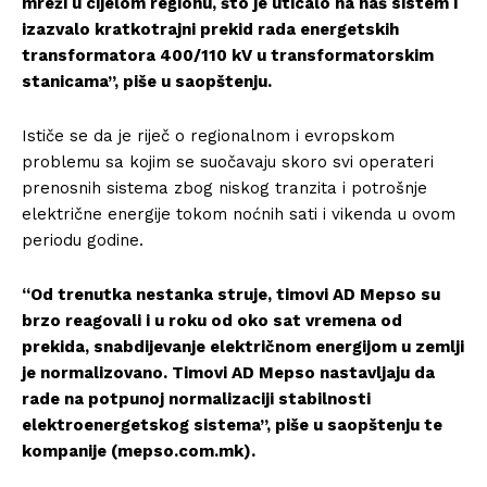
mreži u cijelom regionu, što je uticalo na naš sistem i
izazvalo kratkotrajni prekid rada energetskih
transformatora 400/110 kV u transformatorskim
stanicama”, piše u saopštenju.
Ističe se da je riječ o regionalnom i evropskom
problemu sa kojim se suočavaju skoro svi operateri
prenosnih sistema zbog niskog tranzita i potrošnje
električne energije tokom noćnih sati i vikenda u ovom
periodu godine.
“Od trenutka nestanka struje, timovi AD Mepso su
brzo reagovali i u roku od oko sat vremena od
prekida, snabdijevanje električnom energijom u zemlji
je normalizovano. Timovi AD Mepso nastavljaju da
rade na potpunoj normalizaciji stabilnosti
elektroenergetskog sistema”, piše u saopštenju te
kompanije (mepso.com.mk).