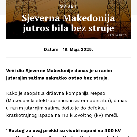
SVIJET
Sjeverna Makedonija
jutros bila bez struje
FOTO: BHRT
18. Maja 2025.
Datum:
Veći dio Sjeverne Makedonije danas je u ranim
jutarnjim satima nakratko ostao bez struje.
Kako je saopštila državna kompanija Mepso
(Makedonski elektroprenosni sistem operator), danas
u ranim jutarnjim satima došlo je do defekta i
kratkotrajnog ispada na 110 kilovoltnoj (kV) mreži.
“Razlog za ovaj prekid su visoki naponi na 400 kV