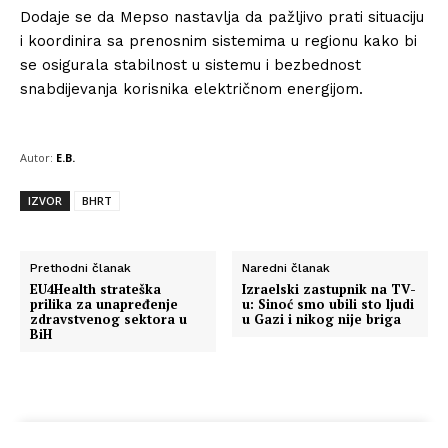
Dodaje se da Mepso nastavlja da pažljivo prati situaciju
i koordinira sa prenosnim sistemima u regionu kako bi
se osigurala stabilnost u sistemu i bezbednost
snabdijevanja korisnika električnom energijom.
Autor:
E.B.
IZVOR
BHRT
Prethodni članak
Naredni članak
EU4Health strateška
Izraelski zastupnik na TV-
prilika za unapređenje
u: Sinoć smo ubili sto ljudi
zdravstvenog sektora u
u Gazi i nikog nije briga
BiH