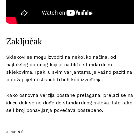
Info
Zaključak
O nama
Kontakt
Sklekovi se mogu izvoditi na nekoliko načina, od
Impressum
najlakšeg do onog koji je najbliže standardnim
sklekovima. Ipak, u svim varijantama je važno paziti na
položaj tijela i stisnuti trbuh kod izvođenja.
Kako osnovna verzija postane prelagana, prelazi se na
iduću dok se ne dođe do standardnog skleka. Isto tako
se i broj ponavljanja povećava postepeno.
Autor:
N.Č.