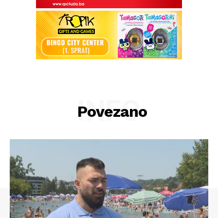
INFO
Povezano