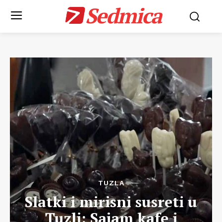
Sedmica
TUZLA
Slatki i mirisni susreti u
Tuzli: Sajam kafe i