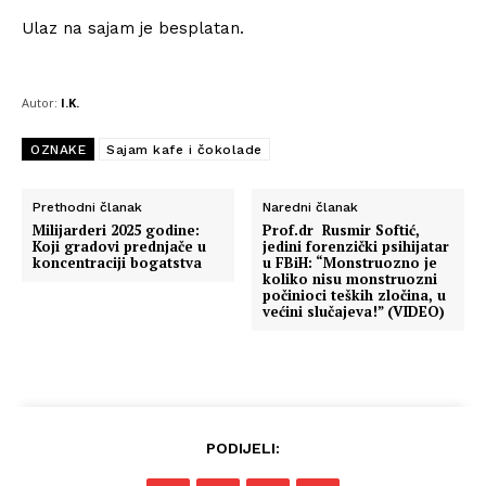
Ulaz na sajam je besplatan.
Autor:
I.K.
OZNAKE
Sajam kafe i čokolade
Prethodni članak
Naredni članak
Milijarderi 2025 godine:
Prof.dr Rusmir Softić,
Koji gradovi prednjače u
jedini forenzički psihijatar
koncentraciji bogatstva
u FBiH: “Monstruozno je
koliko nisu monstruozni
počinioci teških zločina, u
većini slučajeva!” (VIDEO)
PODIJELI: