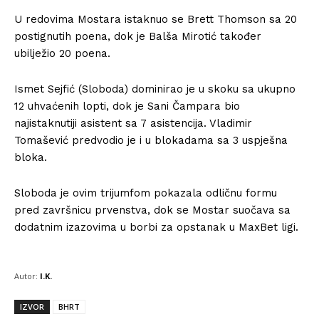
U redovima Mostara istaknuo se Brett Thomson sa 20
postignutih poena, dok je Balša Mirotić također
ubilježio 20 poena.
Ismet Sejfić (Sloboda) dominirao je u skoku sa ukupno
12 uhvaćenih lopti, dok je Sani Čampara bio
najistaknutiji asistent sa 7 asistencija. Vladimir
Tomašević predvodio je i u blokadama sa 3 uspješna
bloka.
Sloboda je ovim trijumfom pokazala odličnu formu
pred završnicu prvenstva, dok se Mostar suočava sa
dodatnim izazovima u borbi za opstanak u MaxBet ligi.
Autor:
I.K.
IZVOR
BHRT