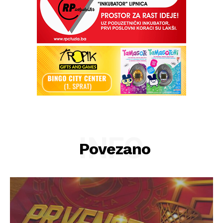
INFO
Povezano