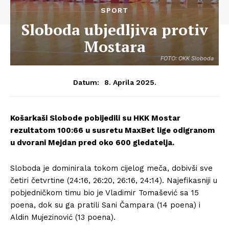
SPORT
Sloboda ubjedljiva protiv
Mostara
FOTO: OKK Sloboda
8. Aprila 2025.
Datum:
Košarkaši Slobode pobijedili su HKK Mostar
rezultatom 100:66 u susretu MaxBet lige odigranom
u dvorani Mejdan pred oko 600 gledatelja.
Sloboda je dominirala tokom cijelog meča, dobivši sve
četiri četvrtine (24:16, 26:20, 26:16, 24:14). Najefikasniji u
pobjedničkom timu bio je Vladimir Tomašević sa 15
poena, dok su ga pratili Sani Čampara (14 poena) i
Aldin Mujezinović (13 poena).