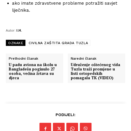
ako imate zdravstvene probleme potražiti savjet
liječnika.
Autor:
I.H.
OZNAKE
CIVILNA ZAŠTITA GRADA TUZLA
Prethodni članak
Naredni članak
U padu aviona na školu u
Udruženje oštećenog vida
Bangladešu poginulo 27
Tuzla traži promjene u
osoba, većina žrtava su
listi ortopedskih
djeca
pomagala TK (VIDEO)
PODIJELI: