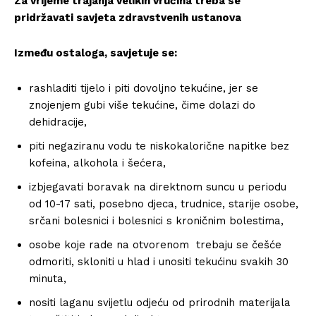
Za vrijeme trajanja velikih vrućina treba se
pridržavati savjeta zdravstvenih ustanova
Između ostaloga, savjetuje se:
rashladiti tijelo i piti dovoljno tekućine, jer se
znojenjem gubi više tekućine, čime dolazi do
dehidracije,
piti negaziranu vodu te niskokalorične napitke bez
kofeina, alkohola i šećera,
izbjegavati boravak na direktnom suncu u periodu
od 10-17 sati, posebno djeca, trudnice, starije osobe,
srčani bolesnici i bolesnici s kroničnim bolestima,
osobe koje rade na otvorenom trebaju se češće
odmoriti, skloniti u hlad i unositi tekućinu svakih 30
minuta,
nositi laganu svijetlu odjeću od prirodnih materijala