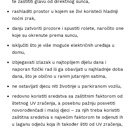
te zaštititi glavu od direktnog sunca,
rashladiti prostor u kojem se živi koristeći hladniji
noćni zrak,
danju zatvoriti prozore i spustiti rolete, naročito one
koje su okrenute prema suncu,
isključiti što je više moguće električnih uređaja u
domu,
izbjegavati izlazak u najtoplijem dijelu dana i
naporan fizički rad ili ga obavljati u najhladnije doba
dana, što je obično u ranim jutarnjim satima,
ne ostavljati djecu niti životinje u parkiranom vozilu,
redovno koristiti sredstva sa zaštitnim faktorom od
štetnog UV zračenja, a posebnu pažnju posvetiti
novorođenčadi i maloj djeci – za njih treba koristiti
zaštitna sredstva s najvećim faktorom te odjenuti ih
u laganu odjeću koja ih također štiti od UV zračenja,