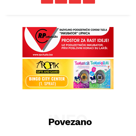
INFO
Povezano