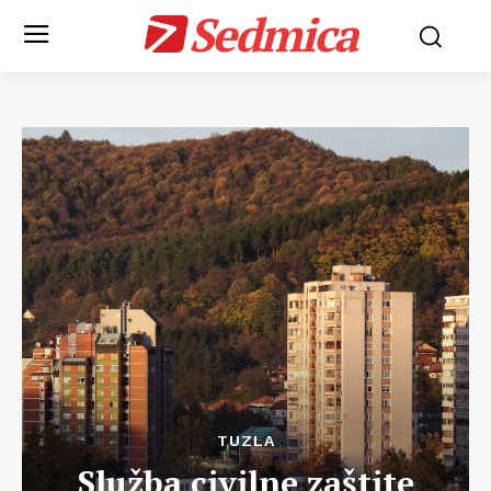
Sedmica
TUZLA
Služba civilne zaštite