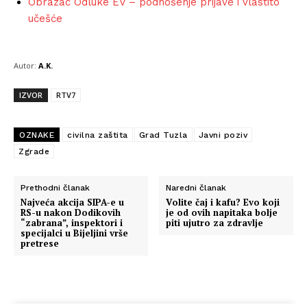
Obrazac Odluke EV – podnošenje prijave i vlastito
učešće
Autor:
A.K.
IZVOR
RTV7
OZNAKE
civilna zaštita
Grad Tuzla
Javni poziv
Zgrade
Prethodni članak
Naredni članak
Najveća akcija SIPA-e u
Volite čaj i kafu? Evo koji
RS-u nakon Dodikovih
je od ovih napitaka bolje
“zabrana”, inspektori i
piti ujutro za zdravlje
specijalci u Bijeljini vrše
pretrese