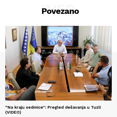
INFO
Povezano
Info
“Na kraju sedmice”: Pregled dešavanja u Tuzli
(VIDEO)