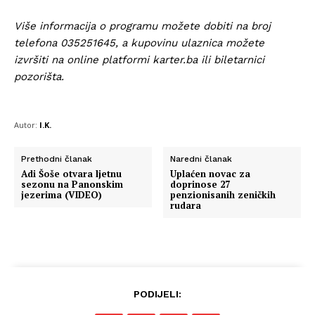
Više informacija o programu možete dobiti na broj
telefona 035251645, a kupovinu ulaznica možete
izvršiti na online platformi karter.ba ili biletarnici
pozorišta.
Autor:
I.K.
Prethodni članak
Naredni članak
Adi Šoše otvara ljetnu
Uplaćen novac za
sezonu na Panonskim
doprinose 27
jezerima (VIDEO)
penzionisanih zeničkih
rudara
PODIJELI: