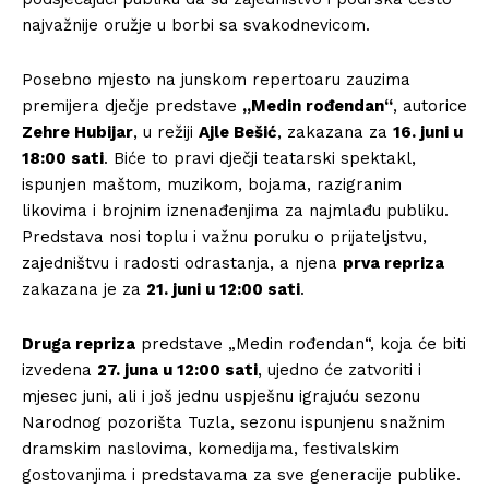
najvažnije oružje u borbi sa svakodnevicom.
Posebno mjesto na junskom repertoaru zauzima
premijera dječje predstave
„Medin rođendan“
, autorice
Zehre Hubijar
, u režiji
Ajle Bešić
, zakazana za
16. juni u
18:00 sati
. Biće to pravi dječji teatarski spektakl,
ispunjen maštom, muzikom, bojama, razigranim
likovima i brojnim iznenađenjima za najmlađu publiku.
Predstava nosi toplu i važnu poruku o prijateljstvu,
zajedništvu i radosti odrastanja, a njena
prva repriza
zakazana je za
21. juni u 12:00 sati
.
Druga repriza
predstave „Medin rođendan“, koja će biti
izvedena
27. juna u 12:00 sati
, ujedno će zatvoriti i
mjesec juni, ali i još jednu uspješnu igrajuću sezonu
Narodnog pozorišta Tuzla, sezonu ispunjenu snažnim
dramskim naslovima, komedijama, festivalskim
gostovanjima i predstavama za sve generacije publike.