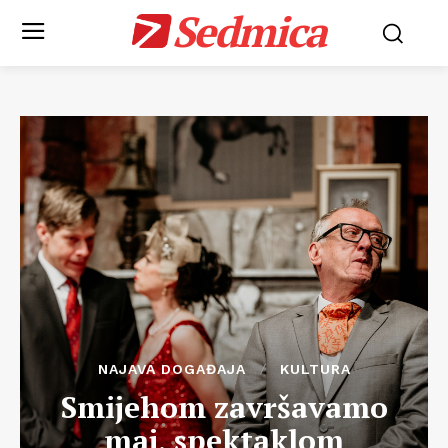
Sedmica
NAJAVA DOGAĐAJA
KULTURA
Smijehom završavamo
maj, spektaklom