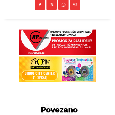
Info
INFO
Povezano
O nama