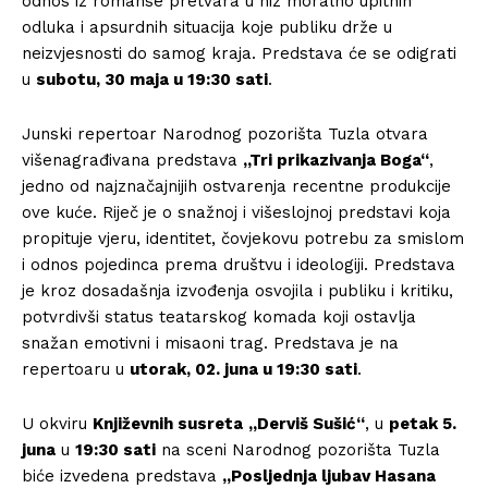
odnos iz romanse pretvara u niz moralno upitnih
odluka i apsurdnih situacija koje publiku drže u
neizvjesnosti do samog kraja. Predstava će se odigrati
u
subotu, 30 maja u 19:30 sati
.
Junski repertoar Narodnog pozorišta Tuzla otvara
višenagrađivana predstava
„Tri prikazivanja Boga“
,
jedno od najznačajnijih ostvarenja recentne produkcije
ove kuće. Riječ je o snažnoj i višeslojnoj predstavi koja
propituje vjeru, identitet, čovjekovu potrebu za smislom
i odnos pojedinca prema društvu i ideologiji. Predstava
je kroz dosadašnja izvođenja osvojila i publiku i kritiku,
potvrdivši status teatarskog komada koji ostavlja
snažan emotivni i misaoni trag. Predstava je na
repertoaru u
utorak, 02. juna u 19:30 sati
.
U okviru
Književnih susreta
„Derviš Sušić“
, u
petak 5.
juna
u
19:30 sati
na sceni Narodnog pozorišta Tuzla
biće izvedena predstava
„Posljednja ljubav Hasana