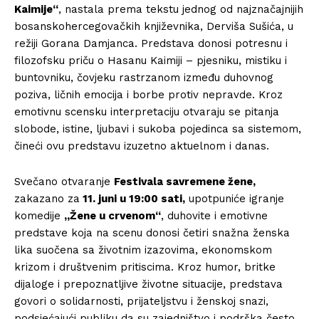
Kaimije“
, nastala prema tekstu jednog od najznačajnijih
bosanskohercegovačkih književnika, Derviša Sušića, u
režiji Gorana Damjanca. Predstava donosi potresnu i
filozofsku priču o Hasanu Kaimiji – pjesniku, mistiku i
buntovniku, čovjeku rastrzanom između duhovnog
poziva, ličnih emocija i borbe protiv nepravde. Kroz
emotivnu scensku interpretaciju otvaraju se pitanja
slobode, istine, ljubavi i sukoba pojedinca sa sistemom,
čineći ovu predstavu izuzetno aktuelnom i danas.
Svečano otvaranje
Festivala savremene žene,
zakazano za
11. juni u 19:00 sati,
upotpuniće igranje
komedije
„Žene u crvenom“
, duhovite i emotivne
predstave koja na scenu donosi četiri snažna ženska
lika suočena sa životnim izazovima, ekonomskom
krizom i društvenim pritiscima. Kroz humor, britke
dijaloge i prepoznatljive životne situacije, predstava
govori o solidarnosti, prijateljstvu i ženskoj snazi,
podsjećajući publiku da su zajedništvo i podrška često