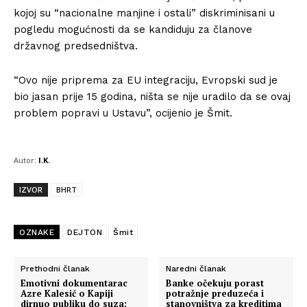
kojoj su “nacionalne manjine i ostali” diskriminisani u
pogledu mogućnosti da se kandiduju za članove
državnog predsedništva.
“Ovo nije priprema za EU integraciju, Evropski sud je
bio jasan prije 15 godina, ništa se nije uradilo da se ovaj
problem popravi u Ustavu”, ocijenio je Šmit.
Autor:
I.K.
IZVOR
BHRT
OZNAKE
DEJTON
Šmit
Prethodni članak
Naredni članak
Emotivni dokumentarac
Banke očekuju porast
Azre Kalesić o Kapiji
potražnje preduzeća i
dirnuo publiku do suza:
stanovništva za kreditima