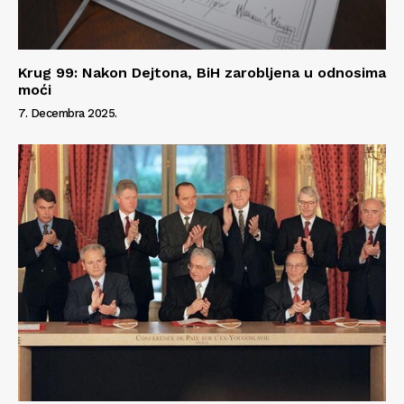
Info
O nama
Krug 99: Nakon Dejtona, BiH zarobljena u odnosima
Kontakt
moći
Impressum
7. Decembra 2025.