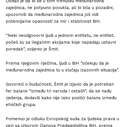
Dodao je da bi se u tom trenutku međunarodna
zajednica, ne potpuno povukla, ali bi bila u pozadini,
upozorivši da međunarodna zajednica još vidi
potencijalne opasnosti za mir i stabilnost BiH.
“Neki neodgovorni ljudi u jednom entitetu, ne entitet,
počeli su sa ilegalnim akcijama koje napadaju ustavni
poredak”, ocijenio je Šmit.
Prema njegovim riječima, ljudi u BiH “očekuju da je
međunarodna zajednica tu u slučaju izazovnih situacija”.
Govoreći o budućnosti, Šmit je izjavio da je potreban
fer balans “između tri naroda i ostalih”, da se nađu
rješenja, dodavši kako nije lako postići balans između
etničkih grupa.
Pomenuo je odluku Evropskog suda za ljudska prava u
vezi sa izborom članova Predsjedništva BiH, prema