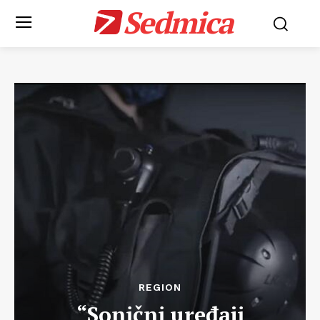
Sedmica
REGION
“Sonični uređaji