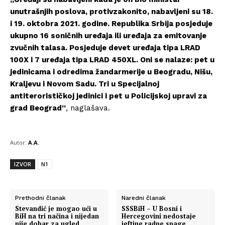
unutrašnjih poslova, protivzakonito, nabavljeni su 18.
i 19. oktobra 2021. godine. Republika Srbija posjeduje
ukupno 16 soničnih uređaja ili uređaja za emitovanje
zvučnih talasa. Posjeduje devet uređaja tipa LRAD
100X i 7 uređaja tipa LRAD 450XL. Oni se nalaze: pet u
jedinicama i odredima žandarmerije u Beogradu, Nišu,
Kraljevu i Novom Sadu. Tri u Specijalnoj
antiterorističkoj jedinici i pet u Policijskoj upravi za
grad Beograd“
, naglašava.
Autor:
A.A.
IZVOR
N1
Prethodni članak
Naredni članak
Stevandić je mogao ući u
SSSBiH – U Bosni i
BiH na tri načina i nijedan
Hercegovini nedostaje
nije dobar za ugled
jeftine radne snage