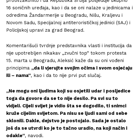
protivzakonito i da Republika Srbija posjeduje ukupno
16 soničnih uređaja, kao i da se oni nalaze u jedinicama i
odredima Žandarmerije u Beogradu, Nišu, Kraljevu i
Novom Sadu, Specijalnoj antiterorističkoj jedinici (SAJ) i
Policijskoj upravi za grad Beograd.
Komentarišući tvrdnje predstavnika vlasti i institucija da
nije upotrebljen nikakav „zvučni top“ tokom protesta
15. marta u Beogradu, Aleksić kaže da su oni vođeni
principima
„da li vjerujte svojim očima i svom osjećaju
ili – nama“
, kao i da to nije prvi put slučaj.
„Ne mogu oni ljudima koji su osjetili udar i posljedice
toga da govore da se to nije desilo. Pa svi su to
vidjeli. Cijeli svijet je vidio šta se dogodilo, ti snimci
kruže cijelim svijetom. Pa nisu se ljudi sami od sebe
sklonili. Dakle, dejstvo je postojalo. Sada je ostalo
još da se utvrdi ko je to tačno uradio, na koji način i
odakle“
, navodi.