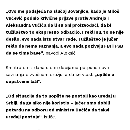
„Ovo me podsjeća na slučaj Jovanjice, kada je Miloš
Vučević podnio krivične prijave protiv Andreja i
Aleksandra Vučića da li su oni proizvođači, da bi
tužilaštvo to ekspresno odbacilo. I rekli su, to se nije
desilo, evo sada istu stvar rade. Tužilaštvo je jučer
reklo da nema saznanja, a evo sada pozivaju FBI i FSB
da se time bave“
, navodi Aleksić.
Smatra da iz dana u dan dobijamo potpuno nova
saznanja o zvučnom oružju, a da se vlasti „
upliću u
sopstvene laži“.
„Od situacije da to uopšte ne postoji kao uređaj u
Srbiji, da ga niko nije koristio – jučer smo dobili
potvrdu na odboru od ministra Dačića da takvi
uređaji postoje“
, ističe.