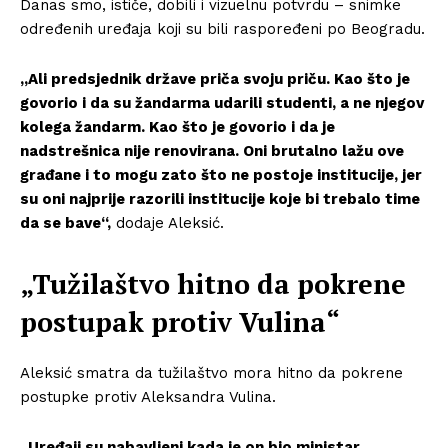
Danas smo, ističe, dobili i vizuelnu potvrdu – snimke
određenih uređaja koji su bili raspoređeni po Beogradu.
„Ali predsjednik države priča svoju priču. Kao što je
govorio i da su žandarma udarili studenti, a ne njegov
kolega žandarm. Kao što je govorio i da je
nadstrešnica nije renovirana. Oni brutalno lažu ove
građane i to mogu zato što ne postoje institucije, jer
su oni najprije razorili institucije koje bi trebalo time
da se bave“,
dodaje Aleksić.
„Tužilaštvo hitno da pokrene
postupak protiv Vulina“
Aleksić smatra da tužilaštvo mora hitno da pokrene
postupke protiv Aleksandra Vulina.
„Uređaji su nabavljeni kada je on bio ministar