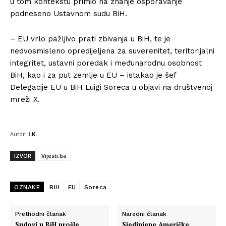
u tom kontekstu primio na znanje osporavanje
podneseno Ustavnom sudu BiH.
– EU vrlo pažljivo prati zbivanja u BiH, te je
nedvosmisleno opredijeljena za suverenitet, teritorijalni
integritet, ustavni poredak i međunarodnu osobnost
BiH, kao i za put zemlje u EU – istakao je šef
Delegacije EU u BiH Luigi Soreca u objavi na društvenoj
mreži X.
Autor:
I.K.
IZVOR
Vijesti.ba
OZNAKE
BIH
EU
Soreca
Prethodni članak
Naredni članak
Sudovi u BiH prošle
Sjedinjene Američke