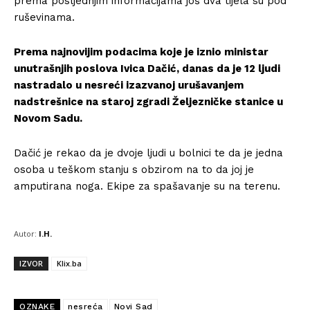
prema posljednjim informacijama još dva tijela su pod
ruševinama.
Prema najnovijim podacima koje je iznio ministar
unutrašnjih poslova Ivica Dačić, danas da je 12 ljudi
nastradalo u nesreći izazvanoj urušavanjem
nadstrešnice na staroj zgradi Željezničke stanice u
Novom Sadu.
Dačić je rekao da je dvoje ljudi u bolnici te da je jedna
osoba u teškom stanju s obzirom na to da joj je
amputirana noga. Ekipe za spašavanje su na terenu.
Autor:
I.H.
IZVOR
Klix.ba
OZNAKE
nesreća
Novi Sad