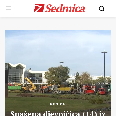
Sedmica
REGION
Spašena djevojčica (14) iz