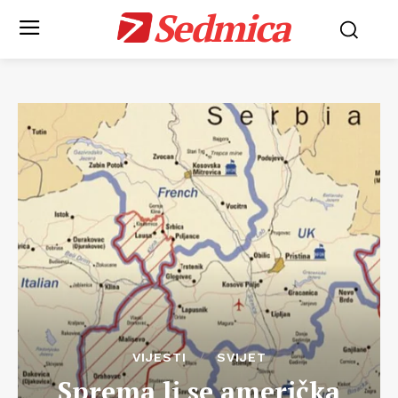
Sedmica
VIJESTI
SVIJET
Sprema li se američka