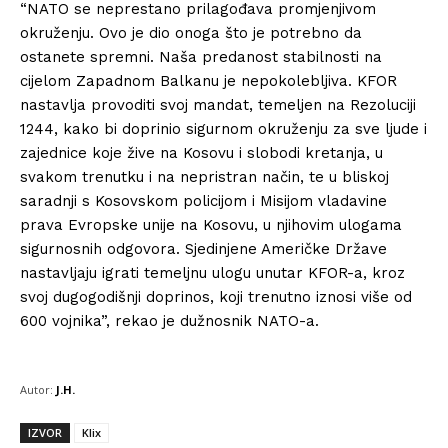
“NATO se neprestano prilagođava promjenjivom
okruženju. Ovo je dio onoga što je potrebno da
ostanete spremni. Naša predanost stabilnosti na
cijelom Zapadnom Balkanu je nepokolebljiva. KFOR
nastavlja provoditi svoj mandat, temeljen na Rezoluciji
1244, kako bi doprinio sigurnom okruženju za sve ljude i
zajednice koje žive na Kosovu i slobodi kretanja, u
svakom trenutku i na nepristran način, te u bliskoj
saradnji s Kosovskom policijom i Misijom vladavine
prava Evropske unije na Kosovu, u njihovim ulogama
sigurnosnih odgovora. Sjedinjene Američke Države
nastavljaju igrati temeljnu ulogu unutar KFOR-a, kroz
svoj dugogodišnji doprinos, koji trenutno iznosi više od
600 vojnika”, rekao je dužnosnik NATO-a.
Autor:
J.H.
IZVOR
Klix