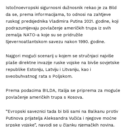
Istočnoevropski sigurnosni dužnosnik rekao je za Bild
da se, prema informacijama, to odnosi na zahtjeve
ruskog predsjednika Vladimira Putina 2021. godine, koji
podrazumijevaju povlačenje američkih trupa iz svih
zemalja NATO-a koje su se pridružile
Sjevernoatlantskom savezu nakon 1990. godine.
Najgori mogući scenarij u kojem se stručnjaci najviše
plaše direktne invazije ruske vojske na bivše sovjetske
republike Estoniju, Latviju i Litvaniju, kao i
sveobuhvatnog rata s Poljskom.
Prema podacima BILDA, Italija se priprema za moguće
povlačenje američkih trupa s Kosova.
“Evropski saveznici tada bi bili sami na Balkanu protiv
Putinova prijatelja Aleksandra Vučića i njegove moćne
srpske vojske”, navodi se u članku njemačkih novina.