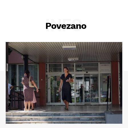
INFO
Povezano