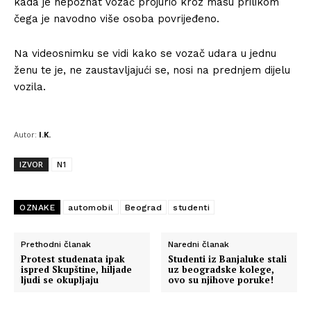
kada je nepoznat vozač projurio kroz masu prilikom
čega je navodno više osoba povrijeđeno.
Na videosnimku se vidi kako se vozač udara u jednu
ženu te je, ne zaustavljajući se, nosi na prednjem dijelu
vozila.
Autor:
I.K.
IZVOR
N1
OZNAKE
automobil
Beograd
studenti
Prethodni članak
Naredni članak
Protest studenata ipak
Studenti iz Banjaluke stali
ispred Skupštine, hiljade
uz beogradske kolege,
ljudi se okupljaju
ovo su njihove poruke!