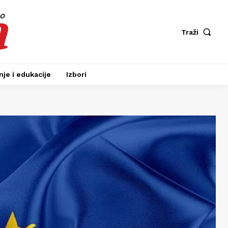
a
fo
Traži
je i edukacije
Izbori