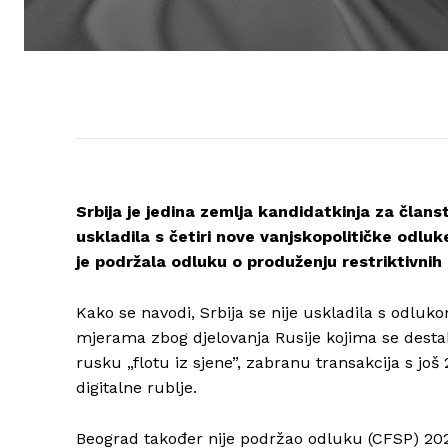
Srbija je jedina zemlja kandidatkinja za člans
uskladila s četiri nove vanjskopolitičke odluk
je podržala odluku o produženju restriktivnih 
Kako se navodi, Srbija se nije uskladila s odluk
mjerama zbog djelovanja Rusije kojima se destabi
rusku „flotu iz sjene”, zabranu transakcija s jo
digitalne rublje.
Beograd također nije podržao odluku (CFSP) 20