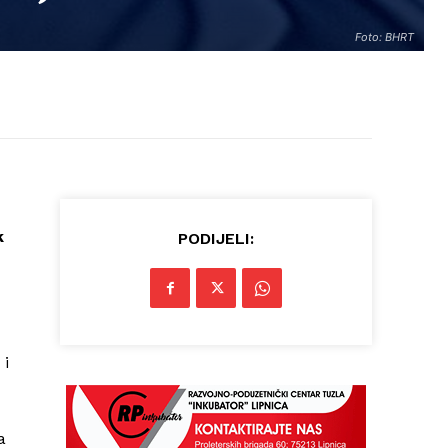
Foto: BHRT
k
PODIJELI:
 i
a