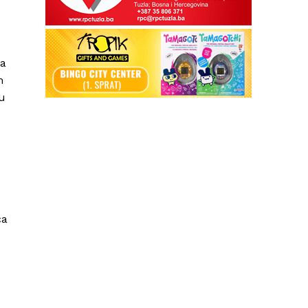
.
ja
m
ju
ća
.