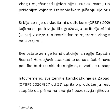
zbog umiješanosti Bjelorusije u rusku invaziju 
pridonijeti vojnom i tehnološkom jačanju Bjeloru
Srbija se nije uskladila ni s odlukom (CFSP) 202
kojima se podrivaju ili ugrožavaju teritorijalni i
(CFSP) 2026/501 o restriktivnim mjerama zbog sit
na Ukrajinu.
Sve ostale zemlje kandidatkinje iz regije Zapadn
Bosna i Hercegovina,uskladile su se s četiri nov
politike budu u skladu s njima, navodi se u sao
Istovremeno, sve zemlje kandidatkinje sa Zapadn
(CFSP) 2026/927 od 27. aprila o produženju rest
saopćio da prima na znanje i pozdravlja njihovu
Autor:
A.A.