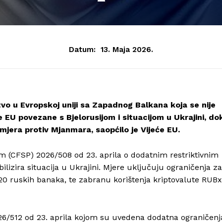
Datum:
13. Maja 2026.
tvo u Evropskoj uniji sa Zapadnog Balkana koja se nije
e EU povezane s Bjelorusijom i situacijom u Ukrajini, do
mjera protiv Mjanmara, saopćilo je Vijeće EU.
om (CFSP) 2026/508 od 23. aprila o dodatnim restriktivnim
lizira situacija u Ukrajini. Mjere uključuju ograničenja za
š 20 ruskih banaka, te zabranu korištenja kriptovalute RUBx
26/512 od 23. aprila kojom su uvedena dodatna ograničenj