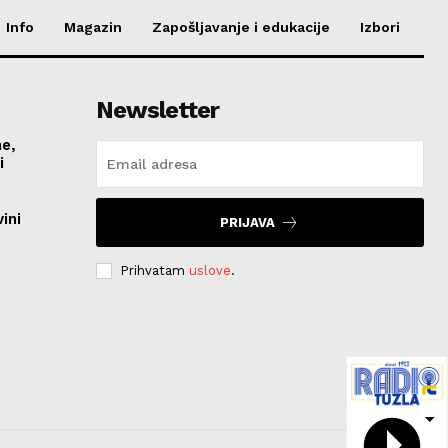
Info
Magazin
Zapošljavanje i edukacije
Izbori
Newsletter
me,
vi
ini
PRIJAVA
Prihvatam
uslove
.