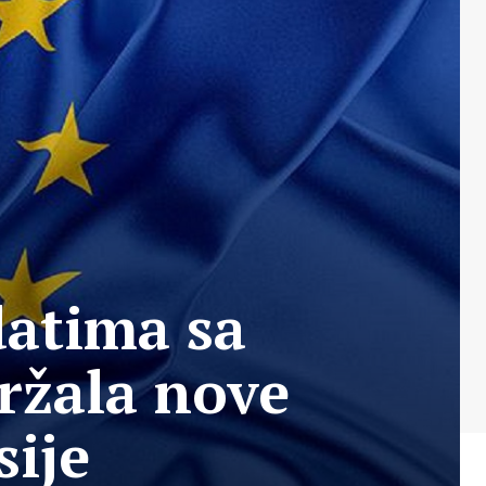
datima sa
ržala nove
sije