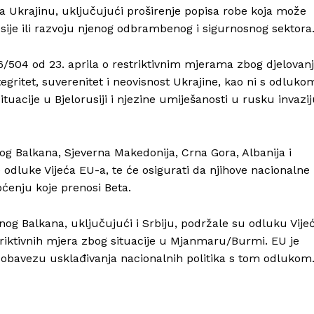
na Ukrajinu, uključujući proširenje popisa robe koja može
sije ili razvoju njenog odbrambenog i sigurnosnog sektora
6/504 od 23. aprila o restriktivnim mjerama zbog djelovan
ntegritet, suverenitet i neovisnost Ukrajine, kao ni s odluko
uacije u Bjelorusiji i njezine umiješanosti u rusku invazi
Info
og Balkana, Sjeverna Makedonija, Crna Gora, Albanija i
O nama
e odluke Vijeća EU-a, te će osigurati da njihove nacionalne
Kontakt
pćenju koje prenosi Beta.
Impressum
og Balkana, uključujući i Srbiju, podržale su odluku Vije
riktivnih mjera zbog situacije u Mjanmaru/Burmi. EU je
 obavezu usklađivanja nacionalnih politika s tom odlukom