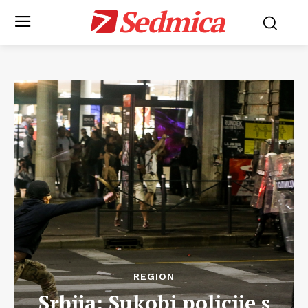
Sedmica
REGION
Srbija: Sukobi policije s