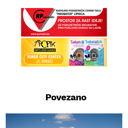
INFO
Povezano