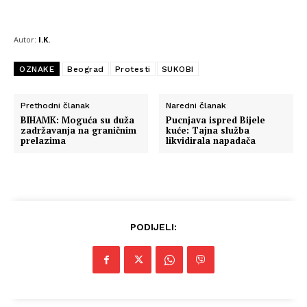
Autor:
I.K.
OZNAKE
Beograd
Protesti
SUKOBI
Prethodni članak
Naredni članak
BIHAMK: Moguća su duža
Pucnjava ispred Bijele
zadržavanja na graničnim
kuće: Tajna služba
prelazima
likvidirala napadača
PODIJELI: