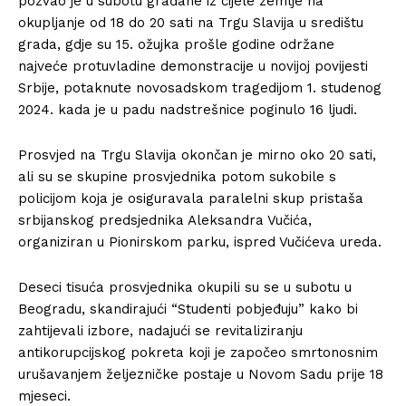
pozvao je u subotu građane iz cijele zemlje na
okupljanje od 18 do 20 sati na Trgu Slavija u središtu
grada, gdje su 15. ožujka prošle godine održane
najveće protuvladine demonstracije u novijoj povijesti
Srbije, potaknute novosadskom tragedijom 1. studenog
2024. kada je u padu nadstrešnice poginulo 16 ljudi.
Prosvjed na Trgu Slavija okončan je mirno oko 20 sati,
ali su se skupine prosvjednika potom sukobile s
policijom koja je osiguravala paralelni skup pristaša
srbijanskog predsjednika Aleksandra Vučića,
organiziran u Pionirskom parku, ispred Vučićeva ureda.
Deseci tisuća prosvjednika okupili su se u subotu u
Beogradu, skandirajući “Studenti pobjeđuju” kako bi
zahtijevali izbore, nadajući se revitaliziranju
antikorupcijskog pokreta koji je započeo smrtonosnim
urušavanjem željezničke postaje u Novom Sadu prije 18
mjeseci.