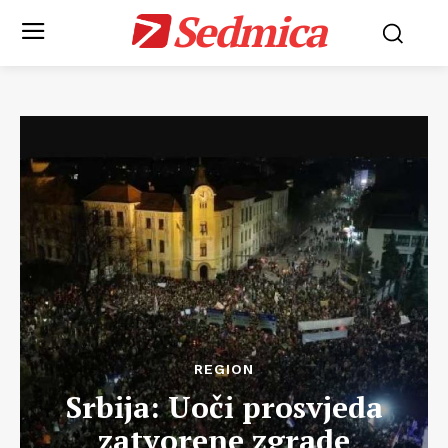
Sedmica
REGION
Srbija: Uoči prosvjeda
zatvorene zgrade