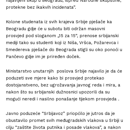
najavljeni skup u Beogradu, ispred Narodne skupštine,
protekne bez ikakvih incidenata”.
Kolone studenata iz svih krajeva Srbije pješače ka
Beogradu gdje će u subotu biti održan masovni
prosvjed pod sloganom „15 za 15“, prenose srbijanski
mediji tako su studenti koji iz Niša, Vršca, Požarevca i
Smedereva pješače do Beograda stigli su oko ponoći u
Pančevo gdje im je priređen doček.
Ministarstvo unutarnjih poslova Srbije najavilo je da će
poduzeti sve mjere kako bi prosvjed protekao
dostojanstveno, bez ugrožavanja javnog reda i mira, a
nakon što su srbijanski dužnosnici upozorili da su
mogući neredi i nasilno ponašanje tijekom prosvjeda .
Javno poduzeće “Srbijavoz” priopćilo je jutros da je
obustavilo promet svih međugradskih vlakova u Srbiji u
cilju “zaštite života putnika i posade vlakova”, a nakon