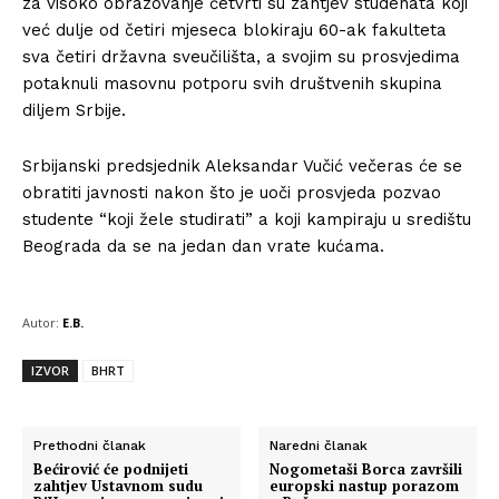
za visoko obrazovanje četvrti su zahtjev studenata koji
već dulje od četiri mjeseca blokiraju 60-ak fakulteta
sva četiri državna sveučilišta, a svojim su prosvjedima
potaknuli masovnu potporu svih društvenih skupina
diljem Srbije.
Srbijanski predsjednik Aleksandar Vučić večeras će se
obratiti javnosti nakon što je uoči prosvjeda pozvao
studente “koji žele studirati” a koji kampiraju u središtu
Beograda da se na jedan dan vrate kućama.
Autor:
E.B.
IZVOR
BHRT
Prethodni članak
Naredni članak
Bećirović će podnijeti
Nogometaši Borca završili
zahtjev Ustavnom sudu
europski nastup porazom