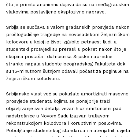
što je primilo anonimnu dojavu da su na međugradskim
vlakovima postavljene eksplozivne naprave.
Srbija se suočava s valom građanskih prosvjeda nakon
prošlogodišnje tragedije na novosadskom željezničkom
kolodvoru u kojoj je život izgubilo petnaest ljudi, a
studentski prosvjedi su prerasli u pokret nakon što je
skupina pristaša i dužnosnika Srpske napredne
stranke napala studente beogradskog Fakulteta dok
su 15-minutnom šutnjom odavali počast za poginule na
željezničkom kolodvoru.
Srbijanske vlast već su pokušale amortizirati masovne
prosvjede studenata kojima se ponajprije traži
objavljivanje svih detalja vezanih uz smrtonosni pad
nadstrešnice u Novom Sadu izazvan traljavom
rekonstrukcijom kolodvora i koruptivnim poslovima.
Poboljšanje studentskog standarda i materijalnih uvjeta