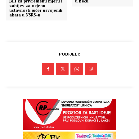
BiH za privremenu mjeru i
u Beču
zahtjev za ocjenu
ustavnosti jučer usvojenih
akata u NSRS-u
PODIJELI: