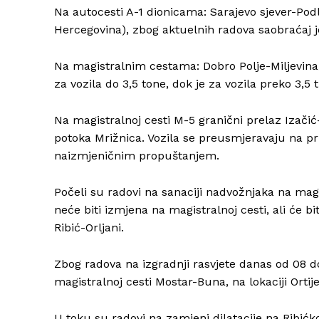
Na autocesti A-1 dionicama: Sarajevo sjever-Podl
Hercegovina), zbog aktuelnih radova saobraćaj 
Na magistralnim cestama: Dobro Polje-Miljevina, 
za vozila do 3,5 tone, dok je za vozila preko 3,5 
Na magistralnoj cesti M-5 granični prelaz Izači
potoka Mrižnica. Vozila se preusmjeravaju na pr
naizmjeničnim propuštanjem.
Počeli su radovi na sanaciji nadvožnjaka na magis
neće biti izmjena na magistralnoj cesti, ali će 
Ribić-Orljani.
Zbog radova na izgradnji rasvjete danas od 08 d
magistralnoj cesti Mostar-Buna, na lokaciji Ortije
U toku su radovi na zamjeni dilatacije na Ribićk