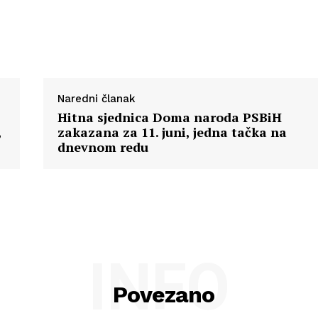
Naredni članak
Hitna sjednica Doma naroda PSBiH
,
zakazana za 11. juni, jedna tačka na
dnevnom redu
INFO
Povezano