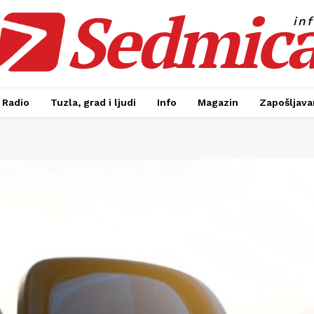
Sedmic
in
Radio
Tuzla, grad i ljudi
Info
Magazin
Zapošljavan