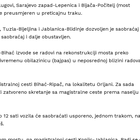
ugovi, Sarajevo zapad-Lepenica i Bijača-Počitelj (most
je preusmjeren u preticajnu traku.
Tuzla-Bijeljina i Jablanica-Blidinje dozvoljen je saobraćaj
t saobraćaj i dalje obustavljen.
ć-Bihać izvode se radovi na rekonstrukciji mosta preko
ivremenu obilazinicu (bajpas) u neposrednoj blizini radova
tralnoj cesti Bihać-Ripač, na lokalitetu Orljani. Za sada
biti zatvoreno skretanje sa magistralne ceste prema naselju
o 12 sati vozila će saobraćati usporeno, jednom trakom, n
š.
Info
om mostu, na magistralnoj cesti Konjic-Jablanica. Radi se 