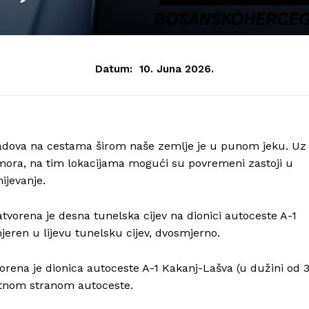
Datum:
10. Juna 2026.
adova na cestama širom naše zemlje je u punom jeku. Uz
mora, na tim lokacijama mogući su povremeni zastoji u
ijevanje.
tvorena je desna tunelska cijev na dionici autoceste A-1
eren u lijevu tunelsku cijev, dvosmjerno.
orena je dionica autoceste A-1 Kakanj-Lašva (u dužini od 
otnom stranom autoceste.