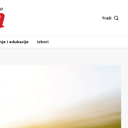
a
fo
Traži
je i edukacije
Izbori