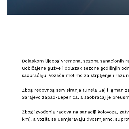
Dolaskom lijepog vremena, sezona sanacionih r
uobičajene gužve i dolazak sezone godišnjih od
saobraćaju. Vozače molimo za strpljenje i razum
Zbog redovnog servisiranja tunela Gaj i Igman za
Sarajevo zapad-Lepenica, a saobraćaj je preusmj
Zbog izvođenja radova na sanaciji kolovoza, zatv
km), a vozila se usmjeravaju dvosmjerno, supr