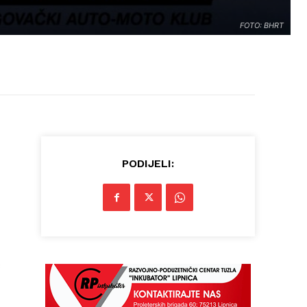
FOTO: BHRT
PODIJELI:
3