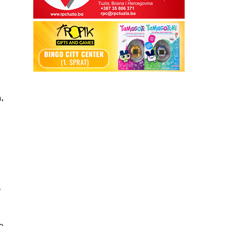
,
a
o