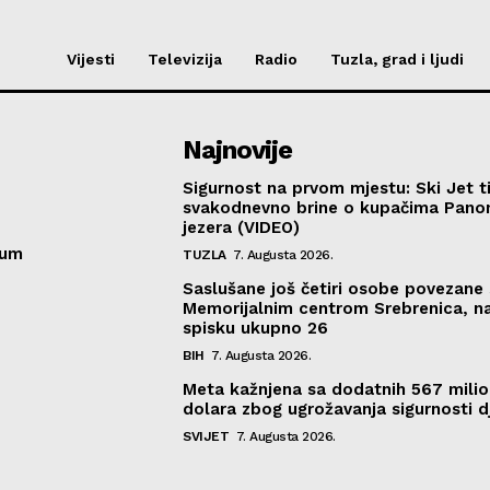
Vijesti
Televizija
Radio
Tuzla, grad i ljudi
Najnovije
Sigurnost na prvom mjestu: Ski Jet t
svakodnevno brine o kupačima Pano
jezera (VIDEO)
sum
TUZLA
7. Augusta 2026.
Saslušane još četiri osobe povezane 
Memorijalnim centrom Srebrenica, n
spisku ukupno 26
BIH
7. Augusta 2026.
Meta kažnjena sa dodatnih 567 mili
dolara zbog ugrožavanja sigurnosti d
SVIJET
7. Augusta 2026.