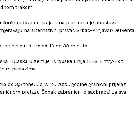
 jednom trakom.
O nama
Kontakt
cionih radova do kraja juna planirana je obustava
Impressum
mjeravaju na alternativni pravac Srbac-Prnjavor-Derventa.
a, ne čekaju duže od 10 do 30 minuta.
ska i ulaska u zemlje Evropske unije (EES, Entry/Exit
čnim prelazima.
la do 3,5 tone. Od 2. 12. 2025. godine granični prijelaz
 graničnom prelazu Šepak zabranjen je saobraćaj za sva