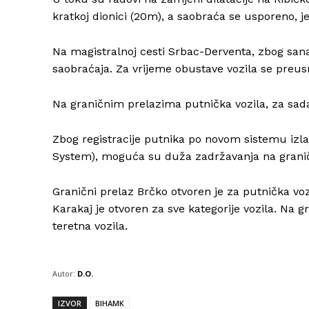
kratkoj dionici (20m), a saobraća se usporeno,
Na magistralnoj cesti Srbac-Derventa, zbog sana
saobraćaja. Za vrijeme obustave vozila se preus
Na graničnim prelazima putnička vozila, za sad
Zbog registracije putnika po novom sistemu izla
System), moguća su duža zadržavanja na grani
Granični prelaz Brčko otvoren je za putnička vozi
Karakaj je otvoren za sve kategorije vozila. Na
teretna vozila.
Autor:
D.O.
IZVOR
BIHAMK