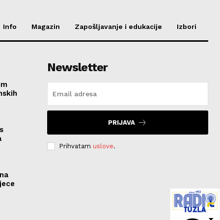
Info
Magazin
Zapošljavanje i edukacije
Izbori
Newsletter
im
nskih
PRIJAVA
s
a
Prihvatam
uslove
.
ona
jece