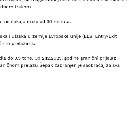
Kontakt
 jednom trakom.
Impressum
a, ne čekaju duže od 30 minuta.
ska i ulaska u zemlje Evropske unije (EES, Entry/Exit
čnim prelazima.
la do 3,5 tone. Od 2.12.2025. godine granični prijelaz
 graničnom prelazu Šepak zabranjen je saobraćaj za sva