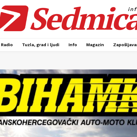
Sedmic
in
Radio
Tuzla, grad i ljudi
Info
Magazin
Zapošljavan