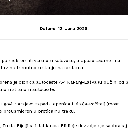
Datum:
12. Juna 2026.
e po mokrom ili vlažnom kolovozu, a upozoravamo i na
i brzinu trenutnom stanju na cestama.
orena je dionica autoceste A-1 Kakanj-Lašva (u dužini od 
otnom stranom autoceste.
ugovi, Sarajevo zapad-Lepenica i Bijača-Počitelj (most
je preusmjeren u preticajnu traku.
Tuzla-Bijeljina i Jablanica-Blidinje dozvoljen je saobraćaj