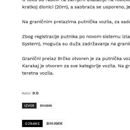
kratkoj dionici (20m), a saobraća se usporeno,
Na graničnim prelazima putnička vozila, za sad
Zbog registracije putnika po novom sistemu izla
System), moguća su duža zadržavanja na grani
Granični prelaz Brčko otvoren je za putnička vozi
Karakaj je otvoren za sve kategorije vozila. Na
teretna vozila.
Autor:
D.O.
IZVOR
BIHAMK
BIHAMK
OZNAKE