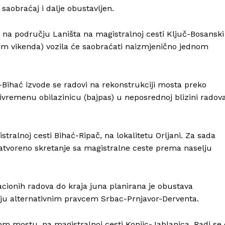
t saobraćaj i dalje obustavljen.
na području Laništa na magistralnoj cesti Ključ-Bosanski
sim vikenda) vozila će saobraćati naizmjenično jednom
ć-Bihać izvode se radovi na rekonstrukciji mosta preko
ivremenu obilazinicu (bajpas) u neposrednoj blizini radova
tralnoj cesti Bihać-Ripač, na lokalitetu Orljani. Za sada
 zatvoreno skretanje sa magistralne ceste prema naselju
Info
cionih radova do kraja juna planirana je obustava
aju alternativnim pravcem Srbac-Prnjavor-Derventa.
O nama
om mostu, na magistralnoj cesti Konjic-Jablanica. Radi se 