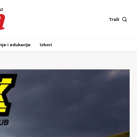
a
fo
Traži
je i edukacije
Izbori