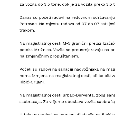
za vozila do 3,5 tone, dok je za vozila preko 3,5 
Danas su počeli radovi na redovnom održavanju 
Petrovac. Na mjestu radova od 07 do 07 sati (o
trakom.
Na magistralnoj cesti M-5 granični prelaz Izači
potoka Mrižnica. Vozila se preusmjeravaju na pr
naizmjeničnim propuštanjem.
Počeli su radovi na sanaciji nadvožnjaka na magis
nema izmjena na magistralnoj cesti, ali će biti
Ribić-Orljani.
Na magistralnoj cesti Srbac-Derventa, zbog sana
saobraćaja. Za vrijeme obustave vozila saobrać
U toku su radovi na zamjeni dilatacije na Ribićk