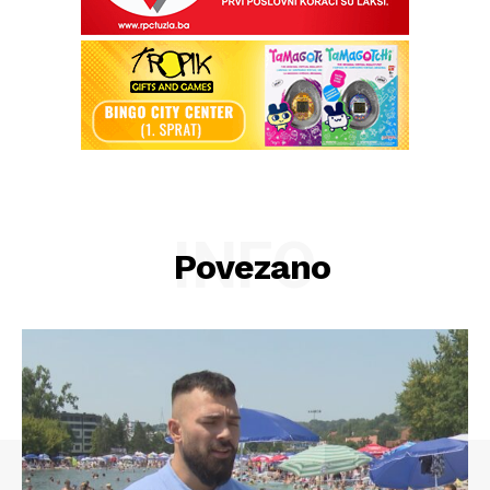
INFO
Povezano