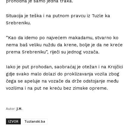
prohodna je samo jedna traka.
Situacija je teška i na putnom pravcu iz Tuzle ka
Srebreniku.
”Kao da idemo po najvećem makadamu, stvarno ko
nema baš veliku nuždu da krene, bolje je da ne kreće
prema Srebreniku”, riječi su jednog vozača.
Iako je put prohodan, saobraćaj je otežan i na Krojčici
gdje svako malo dolazi do proklizavanja vozila zbog
čega se apeluje na vozače da drže odstojanje među
vozilima i na put ne kreću bez zimske opreme.
Autor:
J.H.
IZVOR
Tuzlanski.ba