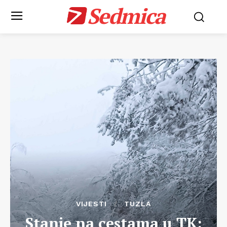
Sedmica
VIJESTI
TUZLA
Stanje na cestama u TK: