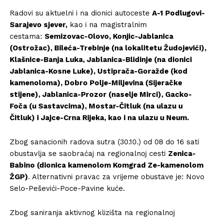
Radovi su aktuelni i na dionici autoceste
A-1 Podlugovi-
Sarajevo sjever,
kao i na magistralnim
cestama:
Semizovac-Olovo, Konjic-Jablanica
(Ostrožac), Bileća-Trebinje (na lokalitetu Žudojevići),
Klašnice-Banja Luka, Jablanica-Blidinje (na dionici
Jablanica-Kosne Luke), Ustiprača-Goražde (kod
kamenoloma), Dobro Polje-Miljevina (Sijeračke
stijene), Jablanica-Prozor (naselje Mirci), Gacko-
Foča (u Sastavcima), Mostar-Čitluk (na ulazu u
Čitluk) i Jajce-Crna Rijeka, kao i na ulazu u Neum.
Zbog sanacionih radova sutra (30.10.) od 08 do 16 sati
obustavlja se saobraćaj na regionalnoj cesti
Zenica-
Babino (dionica kamenolom Komgrad Ze-kamenolom
ŽGP)
. Alternativni pravac za vrijeme obustave je: Novo
Selo-Peševići-Poce-Pavine kuće.
Zbog saniranja aktivnog klizišta na regionalnoj