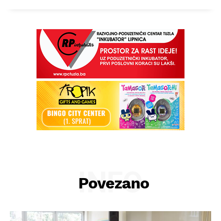
INFO
Povezano