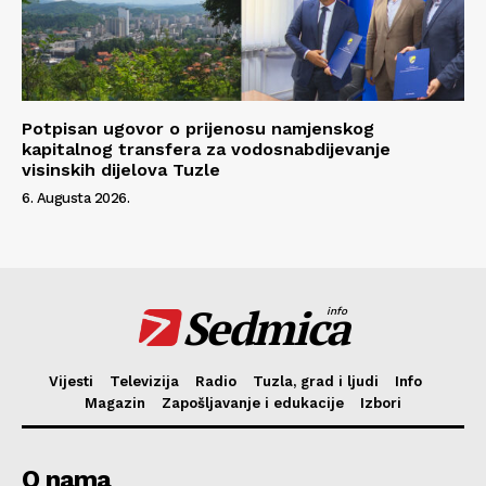
Potpisan ugovor o prijenosu namjenskog
kapitalnog transfera za vodosnabdijevanje
visinskih dijelova Tuzle
6. Augusta 2026.
Sedmica
info
Vijesti
Televizija
Radio
Tuzla, grad i ljudi
Info
Magazin
Zapošljavanje i edukacije
Izbori
O nama