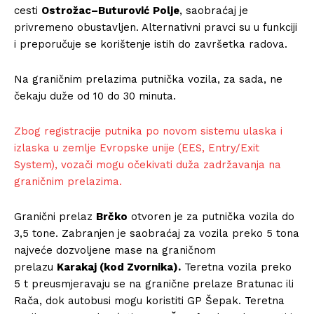
cesti
Ostrožac–Buturović Polje
, saobraćaj je
privremeno obustavljen. Alternativni pravci su u funkciji
i preporučuje se korištenje istih do završetka radova.
Na graničnim prelazima putnička vozila, za sada, ne
čekaju duže od 10 do 30 minuta.
Zbog registracije putnika po novom sistemu ulaska i
izlaska u zemlje Evropske unije (EES, Entry/Exit
System), vozači mogu očekivati duža zadržavanja na
graničnim prelazima.
Granični prelaz
Brčko
otvoren je za putnička vozila do
3,5 tone. Zabranjen je saobraćaj za vozila preko 5 tona
najveće dozvoljene mase na graničnom
prelazu
Karakaj (kod Zvornika).
Teretna vozila preko
5 t preusmjeravaju se na granične prelaze Bratunac ili
Rača, dok autobusi mogu koristiti GP Šepak. Teretna