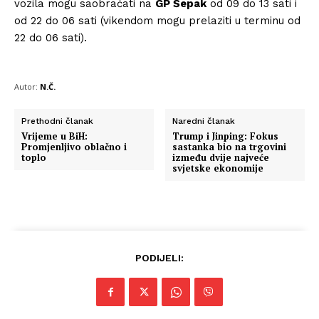
vozila mogu saobraćati na
GP Šepak
od 09 do 13 sati i
od 22 do 06 sati (vikendom mogu prelaziti u terminu od
22 do 06 sati).
Autor:
N.Č.
Prethodni članak
Naredni članak
Vrijeme u BiH:
Trump i Jinping: Fokus
Promjenljivo oblačno i
sastanka bio na trgovini
toplo
između dvije najveće
svjetske ekonomije
PODIJELI: