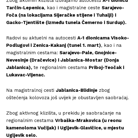
Zbog aktivnih klizišta izdvajamo autocestu
A-1 dionicu
Tarčin-Lepenica
, kao i magistralne ceste
Sarajevo-
Foča (na lokacijama Sijeračke stijene i Tuhalji) i
Gacko-Tjentište (između tunela Čemerno i Surdup).
Radovi su aktuelni na autocesti
A-1 dionicama Visoko-
Podlugovi i Zenica-Kakanj (tunel 1. mart)
, kao i na
magistralnim cestama:
Sarajevo-Pale, Gnojnice-
Nevesinje (Dračevice) i Jablanica-Mostar (Donja
Jablanica),
te regionalnim cestama
Priboj-Teočak i
Lukavac-Vijenac.
Na magistralnoj cesti
Jablanica-Blidinje
zbog
oštećenja kolovoza još uvijek je obustavljen saobraćaj.
Zbog aktivnog klizišta, u prekidu je saobraćanje na
regionalnim cestama
Vrbaška-Mrakovica (u reonu
kamenoloma Vučijak) i Ugljevik-Glavičice, u mjestu
Ugljevik selo.