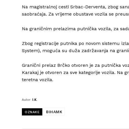
Na magistralnoj cesti Srbac-Derventa, zbog sana
saobraćaja. Za vrijeme obustave vozila se preus
Na graničnim prelazima putnička vozila, za sad
Zbog registracije putnika po novom sistemu izla
System), moguća su duža zadržavanja na grani
Granični prelaz Brčko otvoren je za putnička vozi
Karakaj je otvoren za sve kategorije vozila. Na
teretna vozila.
Autor:
I.K.
BIHAMK
OZNAKE