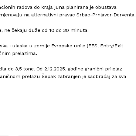
Impressum
cionih radova do kraja juna planirana je obustava
mjeravaju na alternativni pravac Srbac-Prnjavor-Derventa.
a, ne čekaju duže od 10 do 30 minuta.
ska i ulaska u zemlje Evropske unije (EES, Entry/Exit
čnim prelazima.
la do 3,5 tone. Od 2.12.2025. godine granični prijelaz
 graničnom prelazu Šepak zabranjen je saobraćaj za sva