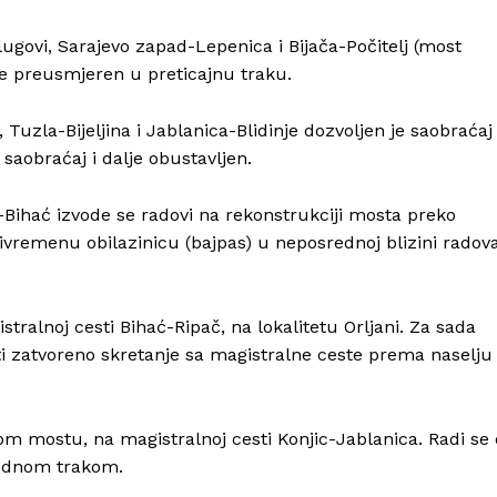
ugovi, Sarajevo zapad-Lepenica i Bijača-Počitelj (most
je preusmjeren u preticajnu traku.
Tuzla-Bijeljina i Jablanica-Blidinje dozvoljen je saobraćaj
t saobraćaj i dalje obustavljen.
ć-Bihać izvode se radovi na rekonstrukciji mosta preko
ivremenu obilazinicu (bajpas) u neposrednoj blizini radova
tralnoj cesti Bihać-Ripač, na lokalitetu Orljani. Za sada
biti zatvoreno skretanje sa magistralne ceste prema naselju
Info
om mostu, na magistralnoj cesti Konjic-Jablanica. Radi se 
O nama
 jednom trakom.
Kontakt