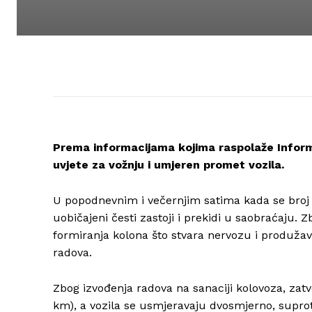
Prema informacijama kojima raspolaže Inform
uvjete za vožnju i umjeren promet vozila.
U popodnevnim i večernjim satima kada se broj v
uobičajeni česti zastoji i prekidi u saobraćaju.
formiranja kolona što stvara nervozu i produžava
radova.
Zbog izvođenja radova na sanaciji kolovoza, zatv
km), a vozila se usmjeravaju dvosmjerno, supr