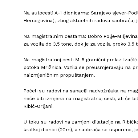
Na autocesti A-1 dionicama: Sarajevo sjever-Podl
Hercegovina), zbog aktuelnih radova saobraćaj 
Na magistralnim cestama: Dobro Polje-Miljevina, 
za vozila do 3,5 tone, dok je za vozila preko 3,5 
Na magistralnoj cesti M-5 granični prelaz Izači
potoka Mrižnica. Vozila se preusmjeravaju na pr
naizmjeničnim propuštanjem.
Počeli su radovi na sanaciji nadvožnjaka na magis
neće biti izmjena na magistralnoj cesti, ali će 
Ribić-Orljani.
U toku su radovi na zamjeni dilatacije na Ribićk
kratkoj dionici (20m), a saobraća se usporeno,