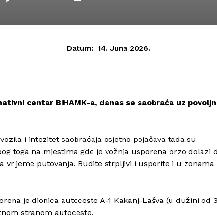
Datum:
14. Juna 2026.
ativni centar BiHAMK-a, danas se saobraća uz povoljn
ozila i intezitet saobraćaja osjetno pojačava tada su
 Zbog toga na mjestima gde je vožnja usporena brzo dolazi 
 vrijeme putovanja. Budite strpljivi i usporite i u zonama
orena je dionica autoceste A-1 Kakanj-Lašva (u dužini od 
otnom stranom autoceste.