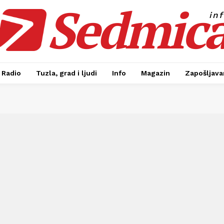
Sedmic
in
Radio
Tuzla, grad i ljudi
Info
Magazin
Zapošljavan