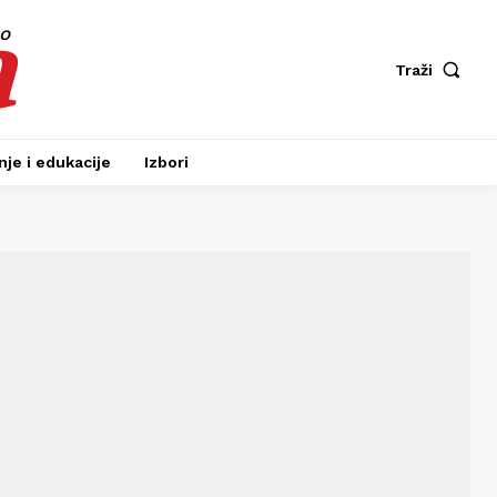
a
fo
Traži
je i edukacije
Izbori