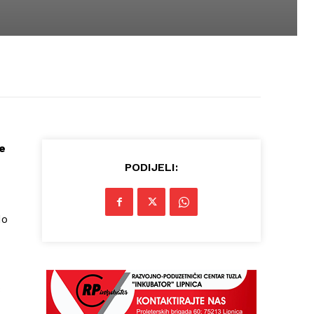
e
PODIJELI:
do
3