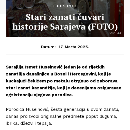
LIFESTYLE
Stari zanati čuvari
historije Sarajeva (FOTO)
Foto: AA
17. Marta 2025.
Datum:
Sarajlija Ismet Huseinović jedan je od rijetkih
zanatlija današnjice u Bosni i Hercegovini, koji je
kuckajući čekićem po metalu otrgnuo od zaborava
stari zanat kazandžije, koji je decenijama osiguravao
egzistenciju njegove porodice.
Porodica Huseinović, šesta generacija u ovom zanatu, i
danas proizvodi originalne predmete poput đuguma,
ibrika, džezvi i tepsija.