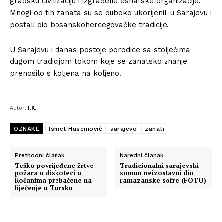
gradsku civilizaciju i izgrađene esnafske organizacije.
Mnogi od tih zanata su se duboko ukorijenili u Sarajevu i
postali dio bosanskohercegovačke tradicije.
U Sarajevu i danas postoje porodice sa stoljećima
dugom tradicijom tokom koje se zanatsko znanje
prenosilo s koljena na koljeno.
Autor:
I.K.
OZNAKE
Ismet Huseinović
sarajevo
zanati
Prethodni članak
Naredni članak
Teško povrijeđene žrtve
Tradicionalni sarajevski
požara u diskoteci u
somun neizostavni dio
Kočanima prebačene na
ramazanske sofre (FOTO)
liječenje u Tursku