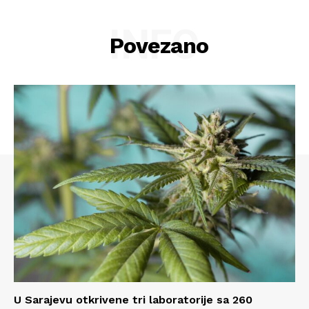
O nama
INFO
Kontakt
Povezano
Impressum
U Sarajevu otkrivene tri laboratorije sa 260