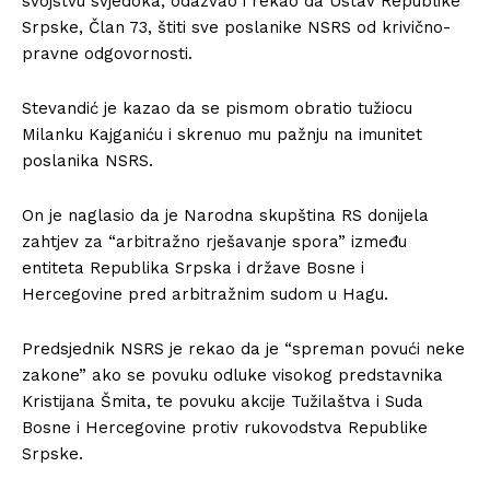
svojstvu svjedoka, odazvao i rekao da Ustav Republike
Srpske, Član 73, štiti sve poslanike NSRS od krivično-
pravne odgovornosti.
Stevandić je kazao da se pismom obratio tužiocu
Milanku Kajganiću i skrenuo mu pažnju na imunitet
poslanika NSRS.
On je naglasio da je Narodna skupština RS donijela
zahtjev za “arbitražno rješavanje spora” između
entiteta Republika Srpska i države Bosne i
Hercegovine pred arbitražnim sudom u Hagu.
Predsjednik NSRS je rekao da je “spreman povući neke
zakone” ako se povuku odluke visokog predstavnika
Kristijana Šmita, te povuku akcije Tužilaštva i Suda
Bosne i Hercegovine protiv rukovodstva Republike
Srpske.