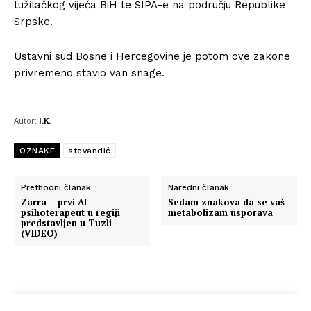
tužilačkog vijeća BiH te SIPA-e na području Republike
Srpske.
Ustavni sud Bosne i Hercegovine je potom ove zakone
privremeno stavio van snage.
Autor:
I.K.
OZNAKE
stevandić
Prethodni članak
Naredni članak
Zarra – prvi AI
Sedam znakova da se vaš
psihoterapeut u regiji
metabolizam usporava
predstavljen u Tuzli
(VIDEO)