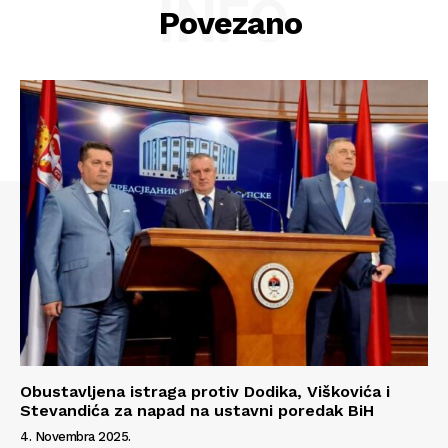
INFO
Povezano
Info
O nama
Kontakt
Impressum
Obustavljena istraga protiv Dodika, Viškovića i
Stevandića za napad na ustavni poredak BiH
4. Novembra 2025.