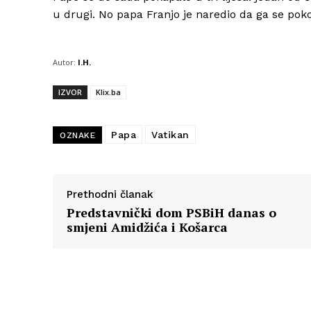
u drugi. No papa Franjo je naredio da ga se pok
Autor:
I.H.
IZVOR
Klix.ba
Papa
Vatikan
OZNAKE
Prethodni članak
Predstavnički dom PSBiH danas o
smjeni Amidžića i Košarca