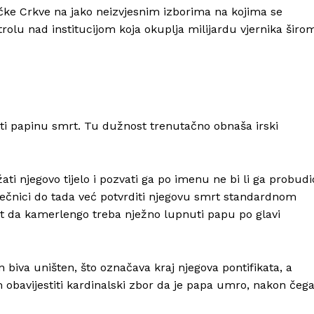
čke Crkve na jako neizvjesnim izborima na kojima se
trolu nad institucijom koja okuplja milijardu vjernika širo
ti papinu smrt. Tu dužnost trenutačno obnaša irski
žati njegovo tijelo i pozvati ga po imenu ne bi li ga probudi
iječnici do tada već potvrditi njegovu smrt standardnom
 da kamerlengo treba nježno lupnuti papu po glavi
n biva uništen, što označava kraj njegova pontifikata, a
obavijestiti kardinalski zbor da je papa umro, nakon čeg