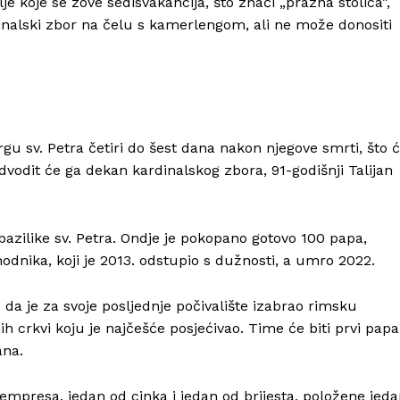
e koje se zove sedisvakancija, što znači „prazna stolica”,
nalski zbor na čelu s kamerlengom, ali ne može donositi
gu sv. Petra četiri do šest dana nakon njegove smrti, što 
dvodit će ga dekan kardinalskog zbora, 91-godišnji Talijan
azilike sv. Petra. Ondje je pokopano gotovo 100 papa,
odnika, koji je 2013. odstupio s dužnosti, a umro 2022.
da je za svoje posljednje počivalište izabrao rimsku
nih crkvi koju je najčešće posjećivao. Time će biti prvi papa
kana.
čempresa, jedan od cinka i jedan od brijesta, položene jed