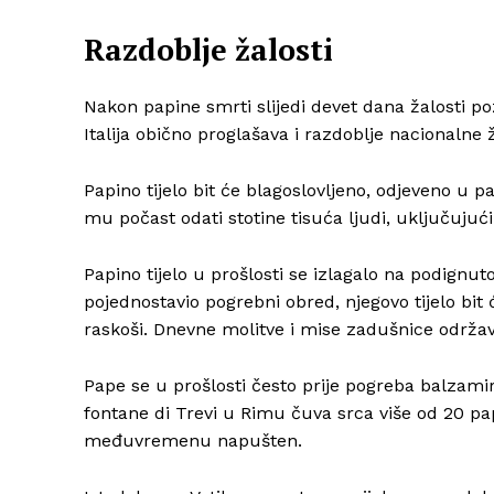
Razdoblje žalosti
Nakon papine smrti slijedi devet dana žalosti poz
Italija obično proglašava i razdoblje nacionalne ž
Papino tijelo bit će blagoslovljeno, odjeveno u pa
mu počast odati stotine tisuća ljudi, uključujući
Papino tijelo u prošlosti se izlagalo na podignu
pojednostavio pogrebni obred, njegovo tijelo bi
raskoši. Dnevne molitve i mise zadušnice održavat
Pape se u prošlosti često prije pogreba balzamira
fontane di Trevi u Rimu čuva srca više od 20 pa
međuvremenu napušten.