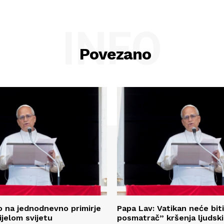
INFO
Povezano
 na jednodnevno primirje
Papa Lav: Vatikan neće biti
ijelom svijetu
posmatrač” kršenja ljudsk