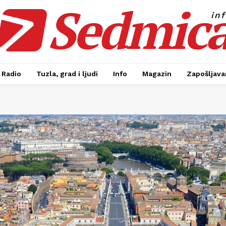
Sedmic
in
Radio
Tuzla, grad i ljudi
Info
Magazin
Zapošljavan