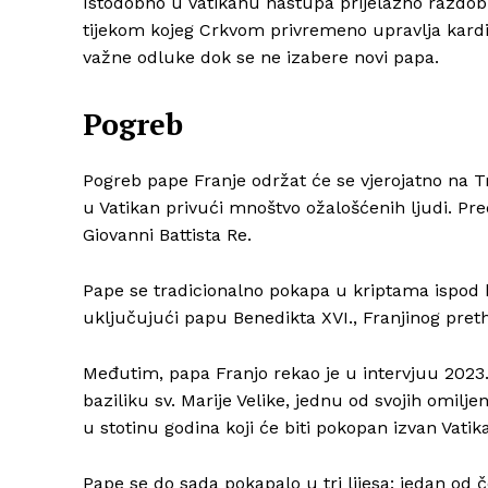
Istodobno u Vatikanu nastupa prijelazno razdoblj
tijekom kojeg Crkvom privremeno upravlja kardi
važne odluke dok se ne izabere novi papa.
Pogreb
Pogreb pape Franje održat će se vjerojatno na Tr
u Vatikan privući mnoštvo ožalošćenih ljudi. Pre
Giovanni Battista Re.
Pape se tradicionalno pokapa u kriptama ispod b
uključujući papu Benedikta XVI., Franjinog preth
Međutim, papa Franjo rekao je u intervjuu 2023. 
baziliku sv. Marije Velike, jednu od svojih omilje
u stotinu godina koji će biti pokopan izvan Vati
Pape se do sada pokapalo u tri lijesa: jedan od 