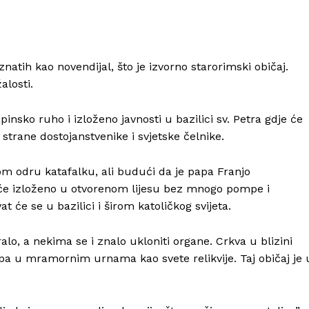
natih kao novendijal, što je izvorno starorimski običaj.
alosti.
pinsko ruho i izloženo javnosti u bazilici sv. Petra gdje će
 strane dostojanstvenike i svjetske čelnike.
tom odru katafalku, ali budući da je papa Franjo
Info
t će izloženo u otvorenom lijesu bez mnogo pompe i
 će se u bazilici i širom katoličkog svijeta.
O nama
lo, a nekima se i znalo ukloniti organe. Crkva u blizini
Kontakt
pa u mramornim urnama kao svete relikvije. Taj običaj je 
Impressum