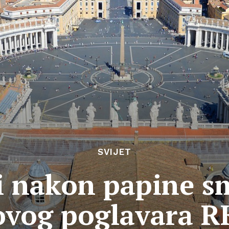
SVIJET
di nakon papine s
ovog poglavara R