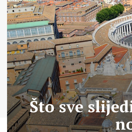
Što sve slije
n