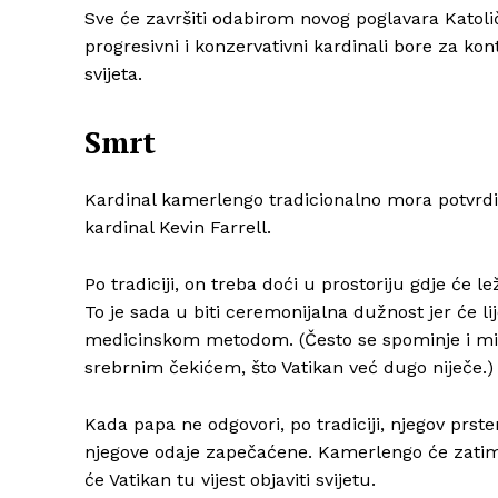
Sve će završiti odabirom novog poglavara Katoli
progresivni i konzervativni kardinali bore za kon
svijeta.
Smrt
Kardinal kamerlengo tradicionalno mora potvrdi
kardinal Kevin Farrell.
Po tradiciji, on treba doći u prostoriju gdje će le
To je sada u biti ceremonijalna dužnost jer će l
medicinskom metodom. (Često se spominje i mit
srebrnim čekićem, što Vatikan već dugo niječe.)
Kada papa ne odgovori, po tradiciji, njegov prste
njegove odaje zapečaćene. Kamerlengo će zatim 
će Vatikan tu vijest objaviti svijetu.