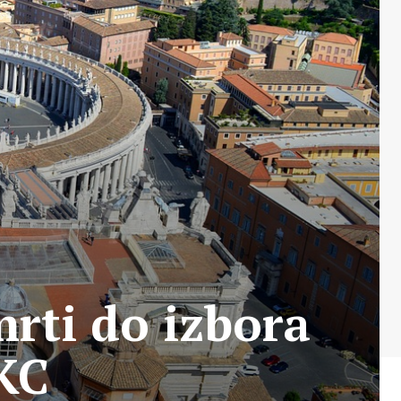
mrti do izbora
KC