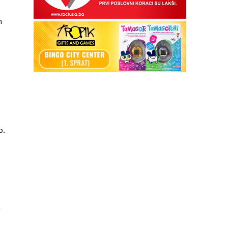
m
o.
a