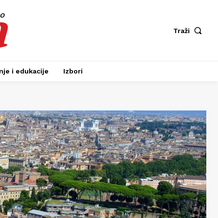
a
fo
Traži
je i edukacije
Izbori