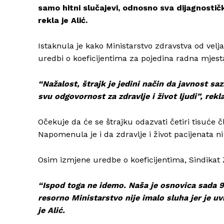
samo hitni slučajevi, odnosno sva dijagnostičk
rekla je Alić.
Istaknula je kako Ministarstvo zdravstva od vel
uredbi o koeficijentima za pojedina radna mjest
“Nažalost, štrajk je jedini način da javnost s
svu odgovornost za zdravlje i život ljudi”, rekla
Očekuje da će se štrajku odazvati četiri tisuće čl
Napomenula je i da zdravlje i život pacijenata n
Osim izmjene uredbe o koeficijentima, Sindikat 
“Ispod toga ne idemo. Naša je osnovica sada 
resorno Ministarstvo nije imalo sluha jer je uv
je Alić.