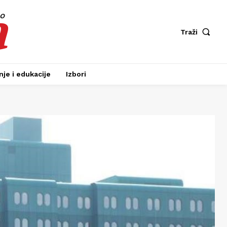
a
fo
Traži
je i edukacije
Izbori