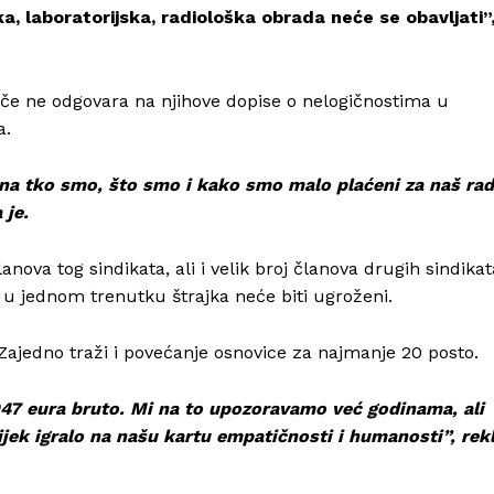
a, laboratorijska, radiološka obrada neće se obavljati”
jače ne odgovara na njihove dopise o nelogičnostima u
a.
azna tko smo, što smo i kako smo malo plaćeni za naš rad
 je.
anova tog sindikata, ali i velik broj članova drugih sindikat
i u jednom trenutku štrajka neće biti ugroženi.
Zajedno traži i povećanje osnovice za najmanje 20 posto.
Info
947 eura bruto. Mi na to upozoravamo već godinama, ali
ijek igralo na našu kartu empatičnosti i humanosti”, rek
O nama