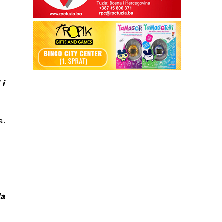
,
 i
a.
la