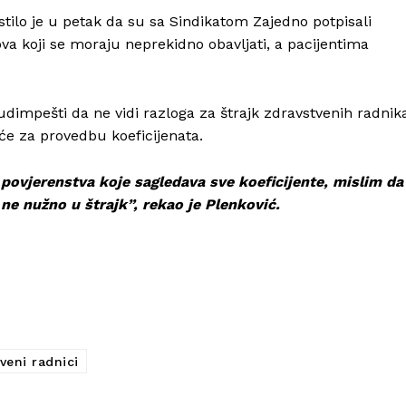
Kontakt
stilo je u petak da su sa Sindikatom Zajedno potpisali
Impressum
a koji se moraju neprekidno obavljati, a pacijentima
Budimpešti da ne vidi razloga za štrajk zdravstvenih radnik
eće za provedbu koeficijenata.
 povjerenstva koje sagledava sve koeficijente, mislim da
 a ne nužno u štrajk”, rekao je Plenković.
veni radnici