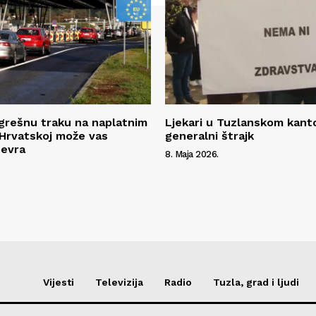
grešnu traku na naplatnim
Ljekari u Tuzlanskom kanto
Hrvatskoj može vas
generalni štrajk
 evra
8. Maja 2026.
Vijesti
Televizija
Radio
Tuzla, grad i ljudi