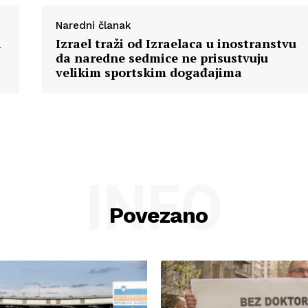
Naredni članak
i
Izrael traži od Izraelaca u inostranstvu
da naredne sedmice ne prisustvuju
velikim sportskim događajima
INFO
Povezano