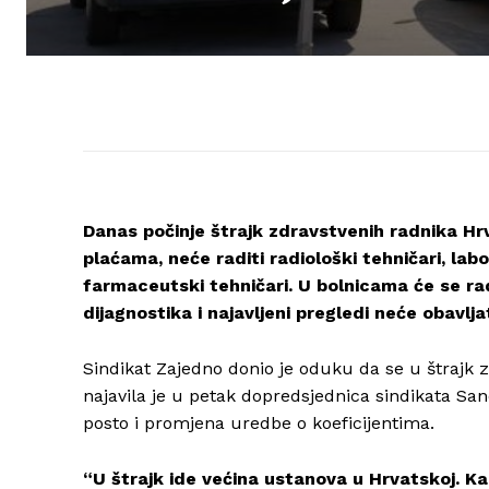
Danas počinje štrajk zdravstvenih radnika Hrv
plaćama, neće raditi radiološki tehničari, labo
farmaceutski tehničari. U bolnicama će se rad
dijagnostika i najavljeni pregledi neće obavljat
Sindikat Zajedno donio je oduku da se u štrajk z
najavila je u petak dopredsjednica sindikata San
posto i promjena uredbe o koeficijentima.
“U štrajk ide većina ustanova u Hrvatskoj. Ka