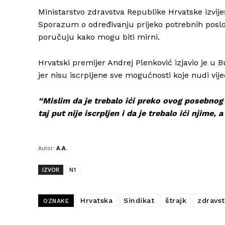
Ministarstvo zdravstva Republike Hrvatske izvije
Sporazum o određivanju prijeko potrebnih poslov
poručuju kako mogu biti mirni.
Hrvatski premijer Andrej Plenković izjavio je u 
jer nisu iscrpljene sve mogućnosti koje nudi vij
“Mislim da je trebalo ići preko ovog posebnog
taj put nije iscrpljen i da je trebalo ići njime,
Autor:
A.A.
IZVOR
N1
Hrvatska
Sindikat
štrajk
zdravst
OZNAKE