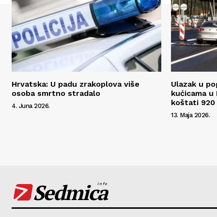
Hrvatska: U padu zrakoplova više
Ulazak u po
osoba smrtno stradalo
kućicama u 
koštati 920
4. Juna 2026.
13. Maja 2026.
Sedmica
info