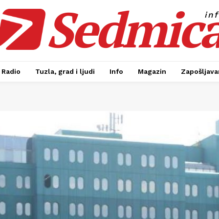
Sedmic
in
Radio
Tuzla, grad i ljudi
Info
Magazin
Zapošljavan