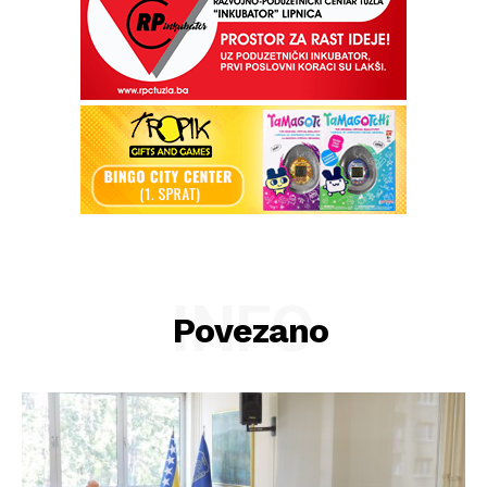
INFO
Povezano