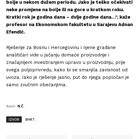
bolje u nekom dužem periodu. Jako je teško očekivati
neke promjene na bolje ili na gore u kratkom roku.
Kratki rok je godina dana – dvije godine dana…”, kaže
profesor na Ekonomskom fakultetu u Sarajevu Adnan
Efendić.
Rješenje za Bosnu i Hercegovinu i njene građane
analitičari vide u jačanju domaće proizvodnje i
značajnijem investiranjem upravo u proizvodnju, prije
svega poljoprivredu, kako bi se smanjila zavisnost od
uvoza. Iako je rješenje jasno, put do njega popločan je
samo zvučnim obećanjima.
Autor:
N.Č.
IZVOR
BHRT