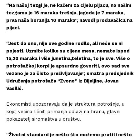
“Na našoj tezgi je, ne kažem za cijelu pijacu, na našim
tezgama je 16 maraka trešnja, jagoda je 7 maraka,
prva naša boranija 10 maraka”, navodi prodavačica na
pijaci.
“Jest da ono, nije ove godine rodilo, ali neće se ni
pojesti. Uzmite kolike su cijene mesa, nemate ispod
15,20 maraka i više junetina,teletina, to je sve. Više o
potrošačkoj korpi je apsurdno govoriti, ovo sad sve
vezano je za čisto preživljavanje”, smatra predsjednik
Udruženja potrošača “Zvono” iz Bijeljine, Jovan
Vasilić.
Ekonomisti upozoravaju da je struktura potrošnje, u
kojoj većina ličnih primanja odlazi na hranu, glavni
pokazatelj siromaštva u društvu.
“Životni standard je nešto što možemo pratiti nešto