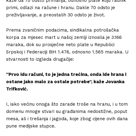
kaže da 70 odsto primanja, odnosno plate koju radnik
primi, odlazi na račune i hranu. Dakle 70 odsto je
preživljavanje, a preostalih 30 odsto je život.
Prema zvaničnim podacima, sindikalna potrošačka
korpa za mjesec mart u našoj zemlji iznosila je 3.166
maraka, dok su prosječne neto plate u Republici
Srpskoj i Federaciji BiH 1.476, odnosno 1.565 maraka. U
stvarnosti to izgleda drugačije:
“Prvo idu računi, to je jedna trećina, onda ide hrana i
ostane jako malo za ostale potrebe”, kaže Jovanka
Trifković.
I, iako većinu onoga što zarade troše na hranu, i u tom
domenu mnoge stvari su građanima nedostižne, poput
mesa, ali i trešanja i jagoda, koje zbog cijene ovih dana
pune medijske stupce.