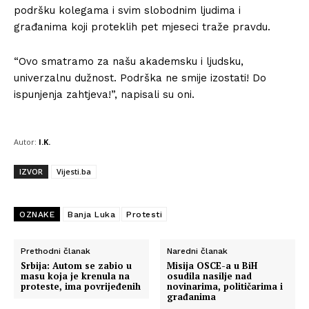
podršku kolegama i svim slobodnim ljudima i
građanima koji proteklih pet mjeseci traže pravdu.
“Ovo smatramo za našu akademsku i ljudsku,
univerzalnu dužnost. Podrška ne smije izostati! Do
ispunjenja zahtjeva!”, napisali su oni.
Autor:
I.K.
IZVOR
Vijesti.ba
OZNAKE
Banja Luka
Protesti
Prethodni članak
Naredni članak
Srbija: Autom se zabio u
Misija OSCE-a u BiH
masu koja je krenula na
osudila nasilje nad
proteste, ima povrijeđenih
novinarima, političarima i
građanima