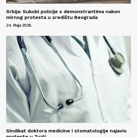
Srbija: Sukobi policije s demonstrantima nakon
O nama
mirnog protesta u središtu Beograda
Kontakt
24. Maja 2026.
Impressum
Sindikat doktora medicine i stomatologije najavio
proteste u Tuzli