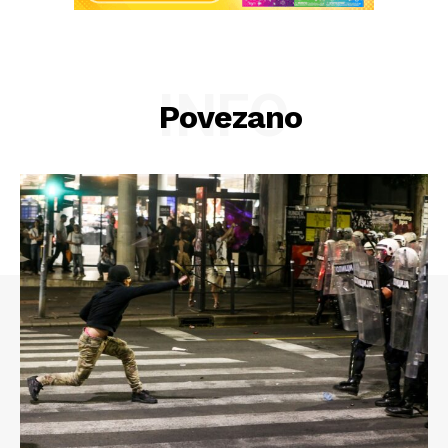
INFO
Povezano
Info