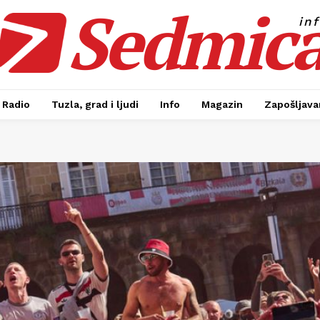
Sedmic
in
Radio
Tuzla, grad i ljudi
Info
Magazin
Zapošljavan