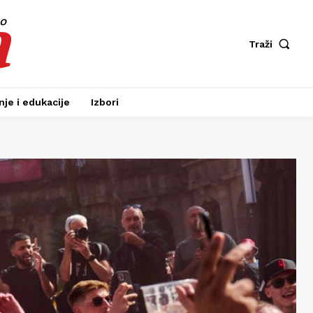
a
fo
Traži
je i edukacije
Izbori