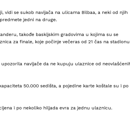
, vidi se sukob navijača na ulicama Bilbaa, a neki od njih
e predmete jedni na druge.
antanderu, takođe baskijskim gradovima u kojima su se
aznica za finale, koje počinje večeras od 21 čas na stadionu
Info
O nama
 upozorila navijače da ne kupuju ulaznice od neovlašćeni
Kontakt
Impressum
kapaciteta 50.000 sedišta, a pojedine karte koštale su i po
ijena i po nekoliko hiljada evra za jednu ulaznicu.