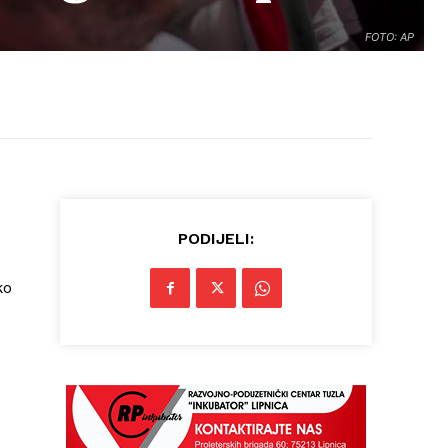
FOTO: AP
PODIJELI:
ko