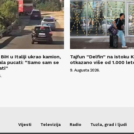
BiH u Italiji ukrao kamion,
Tajfun ”Delfin” na istoku K
rala pucati: “Samo sam se
otkazano više od 1.000 let
ati”
9. Augusta 2026.
.
Vijesti
Televizija
Radio
Tuzla, grad i ljudi