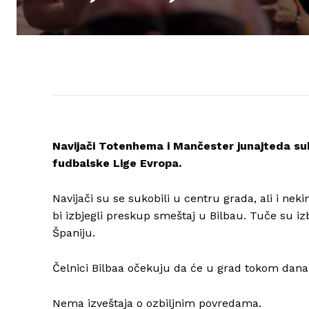
Navijači Totenhema i Mančester junajteda suko
fudbalske Lige Evropa.
Navijači su se sukobili u centru grada, ali i ne
bi izbjegli preskup smeštaj u Bilbau. Tuče su iz
Španiju.
Čelnici Bilbaa očekuju da će u grad tokom dana 
Nema izveštaja o ozbiljnim povredama.