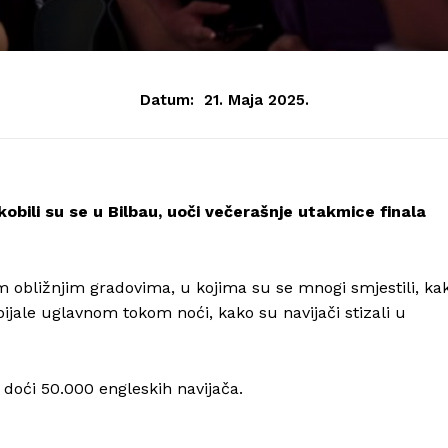
Datum:
21. Maja 2025.
bili su se u Bilbau, uoči večerašnje utakmice finala
kim obližnjim gradovima, u kojima su se mnogi smjestili, ka
bijale uglavnom tokom noći, kako su navijači stizali u
doći 50.000 engleskih navijača.