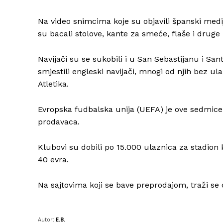
Na video snimcima koje su objavili španski mediji
su bacali stolove, kante za smeće, flaše i drug
Navijači su se sukobili i u San Sebastijanu i S
smjestili engleski navijači, mnogi od njih bez ul
Atletika.
Evropska fudbalska unija (UEFA) je ove sedmice
prodavaca.
Klubovi su dobili po 15.000 ulaznica za stadion 
40 evra.
Na sajtovima koji se bave preprodajom, traži se c
Autor:
E.B.