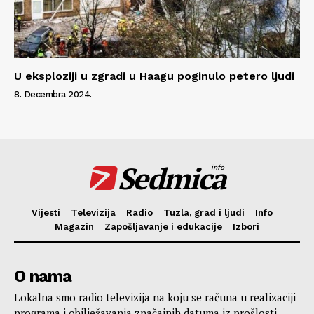
U eksploziji u zgradi u Haagu poginulo petero ljudi
8. Decembra 2024.
Sedmica
info
Vijesti
Televizija
Radio
Tuzla, grad i ljudi
Info
Magazin
Zapošljavanje i edukacije
Izbori
O nama
Lokalna smo radio televizija na koju se računa u realizaciji
programa i obilježavanja značajnih datuma iz prošlosti