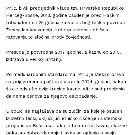
Prlić, bivši predsjednik Vlade tzv. Hrvatske Republike
Herceg-Bosne, 2013. godine osuđen je pred Haškim
tribunalom na 25 godina zatvora zbog teških povreda
Ženevskih konvencija, kršenja zakona i običaja
ratovanja te zločina protiv čovječnosti.
Presuda je potvrđena 2017. godine, a kaznu od 2019.
izdržava u Velikoj Britaniji.
Po međunarodnim standardima, Prlić je stekao pravo
na prijevremeno puštanje u aprilu 2024. godine, nakon
što je odslužio dvije trećine kazne, ali je sud procijenio
da nema osnova za njegovo oslobađanje.
U odluci se naglašava da su zločini za koje je osuđen
izuzetno teški, uključujući etničko čišćenje i sistemsko
progonstvo Bošnjaka. Iako je tokom izdržavanja kazne
pokazao dobro vladanje i javno se oglasio o svojoj