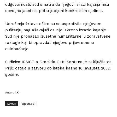
odgovornosti, sud smatra da njegovi izrazi kajanja nisu
dovoljno jasni niti potkrijepljeni konkretnim djelima.
Udruženja žrtava oštro su se usprotivila njegovom
puštanju, naglašavajući da nije iskreno izrazio kajanje.
Sud nije pronašao izuzetne humanitarne ili zdravstvene
razloge koji bi opravdali njegovo prijevremeno
oslobađanje.
Sudinica IRMCT-a Graciela Gatti Santana je zaključila da
Prlić ostaje u zatvoru do isteka kazne 16. avgusta 2032.
godine.
Autor:
I.K.
IZVOR
Vijesti.ba