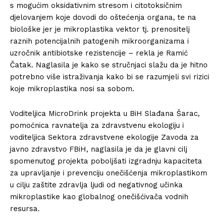
s mogućim oksidativnim stresom i citotoksičnim
djelovanjem koje dovodi do oštećenja organa, te na
biološke jer je mikroplastika vektor tj. prenositelj
raznih potencijalnih patogenih mikroorganizama i
uzročnik antibiotske rezistencije – rekla je Ramić
Čatak. Naglasila je kako se stručnjaci slažu da je hitno
potrebno više istraživanja kako bi se razumjeli svi rizici
koje mikroplastika nosi sa sobom.
Voditeljica MicroDrink projekta u BiH Slađana Šarac,
pomoćnica ravnatelja za zdravstvenu ekologiju i
voditeljica Sektora zdravstvene ekologije Zavoda za
javno zdravstvo FBiH, naglasila je da je glavni cilj
spomenutog projekta poboljšati izgradnju kapaciteta
za upravljanje i prevenciju onečišćenja mikroplastikom
u cilju zaštite zdravlja ljudi od negativnog učinka
mikroplastike kao globalnog onečišćivača vodnih
resursa.