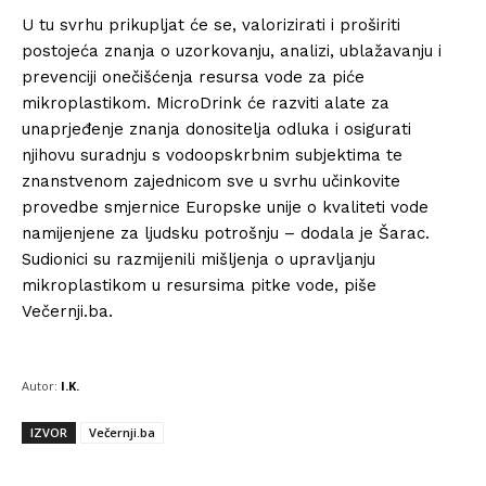
U tu svrhu prikupljat će se, valorizirati i proširiti
postojeća znanja o uzorkovanju, analizi, ublažavanju i
prevenciji onečišćenja resursa vode za piće
mikroplastikom. MicroDrink će razviti alate za
unaprjeđenje znanja donositelja odluka i osigurati
njihovu suradnju s vodoopskrbnim subjektima te
znanstvenom zajednicom sve u svrhu učinkovite
provedbe smjernice Europske unije o kvaliteti vode
namijenjene za ljudsku potrošnju – dodala je Šarac.
Sudionici su razmijenili mišljenja o upravljanju
mikroplastikom u resursima pitke vode, piše
Večernji.ba.
Autor:
I.K.
IZVOR
Večernji.ba