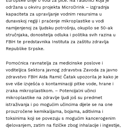
Europske unije o vodi za piće. Na radionici koja je
održana u okviru projekta MicroDrink – izgradnja
kapaciteta za upravljanje vodnim resursima u
dunavskoj regiji i praćenje mikroplastike u vodi
namijenjenoj za ljudsku potrošnju, okupilo se 50-ak
stručnjaka, donositelja odluka i politika svih razina u
FBiH te predstavnika Instituta za zaštitu zdravlja
Republike Srpske.
Pomoćnica ravnatelja za medicinske poslove i
voditeljica Sektora javnog zdravstva Zavoda za javno
zdravstvo FBiH Aida Ramić Čatak upozorila je kako je
sve više izvješća o kontaminaciji pitke vode, hrane i
zraka mikroplastikom. – Potencijalni učinci
mikroplastike na zdravlje ljudi još su predmet
istraživanja i po mogućim učincima dijele se na one
prouzročene kemikalijama, bojama, aditivima i
toksinima koji se povezuju s mogućim kancerogenim
djelovanjem, zatim na fizičke zbog inhalacije i ingestije,