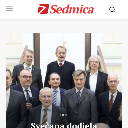
Sedmica
BIH
Svečana dodjela