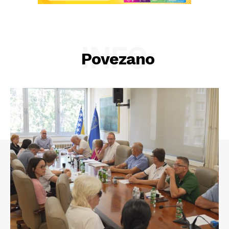
INFO
Povezano