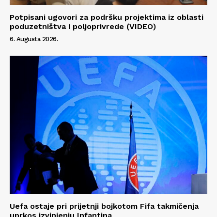
Info
Potpisani ugovori za podršku projektima iz oblasti
O nama
poduzetništva i poljoprivrede (VIDEO)
Kontakt
6. Augusta 2026.
Impressum
Uefa ostaje pri prijetnji bojkotom Fifa takmičenja
uprkos izvinjenju Infantina