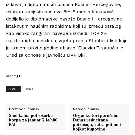
izdavanju diplomatskih pasoša Bosne i Hercegovine,
ministar vanjskih poslova BiH Elmedin Konaković
dodijelio je diplomatske pasoše Bosne i Hercegovine
istaknutim naučnim radnicima koji su između ostalog
kao visoko rangirani navedeni između TOP 2%
najcitiranijih naučnika u svijetu prema Stanford listi koju
je krajem prošle godine objavio ‘Elsevier'”, saopćio je
Ured za odnose s javnošću MVP BiH.
Autor:
J.H.
IZVOR
BHRT
Prethodni članak
Naredni članak
Sindikalna potrošačka
Organizatori poručuju:
korpa za januar 3.149,80
Danas reducirana
KM
potrošnja, sutra potpuni
bojkot kupovine!