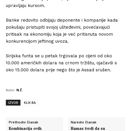
upravljaju kursom.
Banke redovito odbijaju deponente i kompanije kada
pokušaju pristupiti svojoj ušteđevini, povećavajući
pritisak na ekonomiju koja je već pritisnuta novom
konkurencijom jeftinog uvoza.
Sirijska funta se u petak trgovala po cijeni od oko
10.000 američkih dolara na crnom tržištu, ojačavši s
oko 15.000 dolara prije nego što je Assad srušen.
Autor:
N.Č.
IZVOR
KLIX.BA
Prethodni članak
Naredni članak
Kombinacija ovih
Hamas tvrdi da su