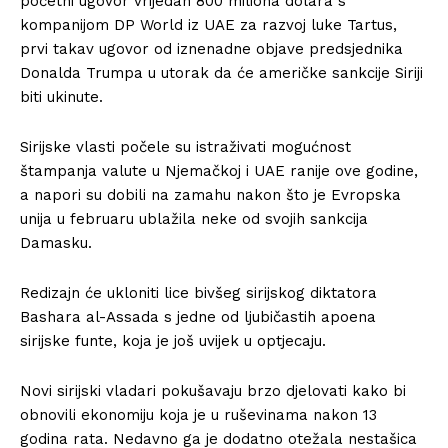
početni ugovor vrijedan 800 miliona dolara s
kompanijom DP World iz UAE za razvoj luke Tartus,
prvi takav ugovor od iznenadne objave predsjednika
Donalda Trumpa u utorak da će američke sankcije Siriji
biti ukinute.
Sirijske vlasti počele su istraživati ​​mogućnost
štampanja valute u Njemačkoj i UAE ranije ove godine,
a napori su dobili na zamahu nakon što je Evropska
unija u februaru ublažila neke od svojih sankcija
Damasku.
Redizajn će ukloniti lice bivšeg sirijskog diktatora
Bashara al-Assada s jedne od ljubičastih apoena
sirijske funte, koja je još uvijek u optjecaju.
Novi sirijski vladari pokušavaju brzo djelovati kako bi
obnovili ekonomiju koja je u ruševinama nakon 13
godina rata. Nedavno ga je dodatno otežala nestašica