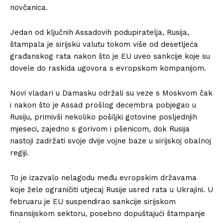
novčanica.
Jedan od ključnih Assadovih podupiratelja, Rusija,
štampala je sirijsku valutu tokom više od desetljeća
građanskog rata nakon što je EU uveo sankcije koje su
dovele do raskida ugovora s evropskom kompanijom.
Novi vladari u Damasku održali su veze s Moskvom čak
i nakon što je Assad prošlog decembra pobjegao u
Rusiju, primivši nekoliko pošiljki gotovine posljednjih
mjeseci, zajedno s gorivom i pšenicom, dok Rusija
nastoji zadržati svoje dvije vojne baze u sirijskoj obalnoj
regiji.
To je izazvalo nelagodu među evropskim državama
koje žele ograničiti utjecaj Rusije usred rata u Ukrajini. U
februaru je EU suspendirao sankcije sirijskom
finansijskom sektoru, posebno dopuštajući štampanje