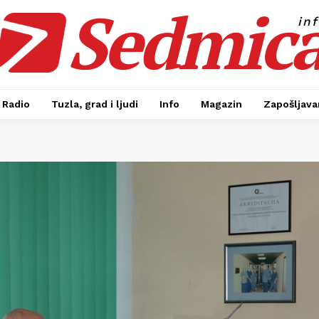
Sedmic
in
Radio
Tuzla, grad i ljudi
Info
Magazin
Zapošljavan