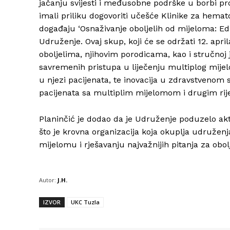
jačanju svijesti i međusobne podrške u borbi pr
imali priliku dogovoriti učešće Klinike za hemat
događaju ‘Osnaživanje oboljelih od mijeloma: Eduk
Udruženje. Ovaj skup, koji će se održati 12. apr
oboljelima, njihovim porodicama, kao i stručno
savremenih pristupa u liječenju multiplog mijelo
u njezi pacijenata, te inovacija u zdravstvenom 
pacijenata sa multiplim mijelomom i drugim rij
Planinčić je dodao da je Udruženje poduzelo ak
što je krovna organizacija koja okuplja udruženja
mijelomu i rješavanju najvažnijih pitanja za obo
Autor:
J.H.
IZVOR
UKC Tuzla