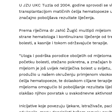
U JZU UKC Tuzla od 2004. godine sprovodi se v
transplantacijom matičnih ćelija hematopoeze u 
značajno poboljšava rezultate liječenja.
Prema riječima dr Jahić Žugić multipli mijelom 
strane hematologa i kontinuirano liječenje od tr
bolesti, a kasnije i tokom održavajuće terapije.
“Uloga i podrška porodice oboljelih od mijeloma 
početku bolesti, otežano pokretna, a značajan br
mijelom je još uvijek neizlječiva bolest u svijet
produžio u našem okruženju primjenom visokodo
ćelija hematopoeze, te dolaskom ciljane terapije 
mijeloma omogućio bi poboljšanje rezultata liječen
olakšao njihov povratak u svakodnevne aktivnosti.
Inicijative koje povezuju ljekare, istraživače, pa