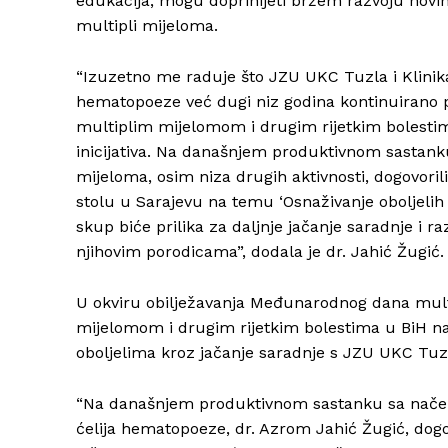
edukacija, mogu doprinijeti bržem razvoju novih 
multipli mijeloma.
“Izuzetno me raduje što JZU UKC Tuzla i Klinika
hematopoeze već dugi niz godina kontinuirano
multiplim mijelomom i drugim rijetkim bolestima 
inicijativa. Na današnjem produktivnom sastan
mijeloma, osim niza drugih aktivnosti, dogovori
stolu u Sarajevu na temu ‘Osnaživanje oboljelih o
skup biće prilika za daljnje jačanje saradnje i 
njihovim porodicama”, dodala je dr. Jahić Žugić.
U okviru obilježavanja Međunarodnog dana mult
mijelomom i drugim rijetkim bolestima u BiH nas
oboljelima kroz jačanje saradnje s JZU UKC Tuz
“Na današnjem produktivnom sastanku sa načeln
ćelija hematopoeze, dr. Azrom Jahić Žugić, dogov