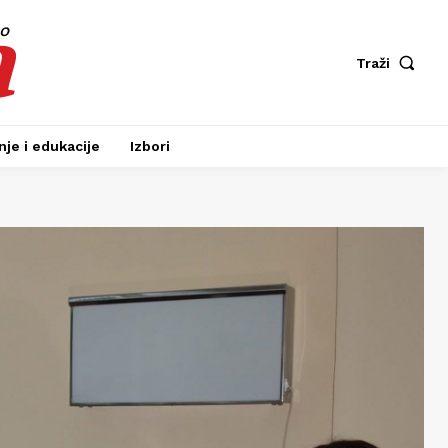
a
fo
Traži
je i edukacije
Izbori