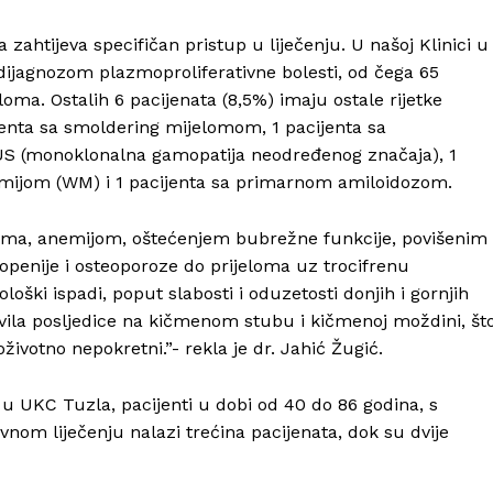
a zahtijeva specifičan pristup u liječenju. U našoj Klinici u
 dijagnozom plazmoproliferativne bolesti, od čega 65
oma. Ostalih 6 pacijenata (8,5%) imaju ostale rijetke
ijenta sa smoldering mijelomom, 1 pacijenta sa
S (monoklonalna gamopatija neodređenog značaja), 1
ijom (WM) i 1 pacijenta sa primarnom amiloidozom.
vima, anemijom, oštećenjem bubrežne funkcije, povišenim
enije i osteoporoze do prijeloma uz trocifrenu
loški ispadi, poput slabosti i oduzetosti donjih i gornjih
avila posljedice na kičmenom stubu i kičmenoj moždini, št
ivotno nepokretni.”- rekla je dr. Jahić Žugić.
u UKC Tuzla, pacijenti u dobi od 40 do 86 godina, s
vnom liječenju nalazi trećina pacijenata, dok su dvije