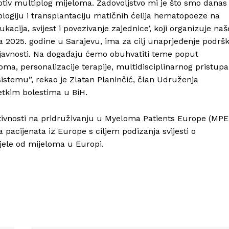
otiv multiplog mijeloma. Zadovoljstvo mi je što smo danas
ologiju i transplantaciju matičnih ćelija hematopoeze na
acija, svijest i povezivanje zajednice’, koji organizuje naš
ila 2025. godine u Sarajevu, ima za cilj unaprjeđenje podrš
j javnosti. Na događaju ćemo obuhvatiti teme poput
ma, personalizacije terapije, multidisciplinarnog pristupa
sistemu”, rekao je Zlatan Planinčić, član Udruženja
etkim bolestima u BiH.
tivnosti na pridruživanju u Myeloma Patients Europe (MPE
 pacijenata iz Europe s ciljem podizanja svijesti o
ljele od mijeloma u Europi.