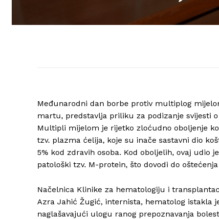
Međunarodni dan borbe protiv multiplog mijelom
martu, predstavlja priliku za podizanje svijesti o
Multipli mijelom je rijetko zloćudno oboljenje 
tzv. plazma ćelija, koje su inače sastavni dio k
5% kod zdravih osoba. Kod oboljelih, ovaj udio je
patološki tzv. M-protein, što dovodi do oštećenj
Načelnica Klinike za hematologiju i transplanta
Azra Jahić Žugić, internista, hematolog istakla 
naglašavajući ulogu ranog prepoznavanja bolesti u