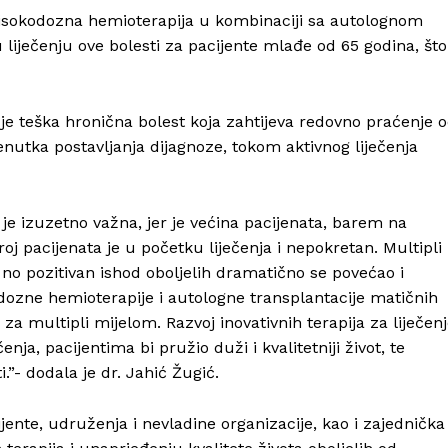
isokodozna hemioterapija u kombinaciji sa autolognom
liječenju ove bolesti za pacijente mlađe od 65 godina, što
je teška hronična bolest koja zahtijeva redovno praćenje 
enutka postavljanja dijagnoze, tokom aktivnog liječenja
je izuzetno važna, jer je većina pacijenata, barem na
oj pacijenata je u početku liječenja i nepokretan. Multipli
u, no pozitivan ishod oboljelih dramatično se povećao i
zne hemioterapije i autologne transplantacije matičnih
za multipli mijelom. Razvoj inovativnih terapija za liječen
ja, pacijentima bi pružio duži i kvalitetniji život, te
Info
”- dodala je dr. Jahić Žugić.
O nama
cijente, udruženja i nevladine organizacije, kao i zajednička
Kontakt