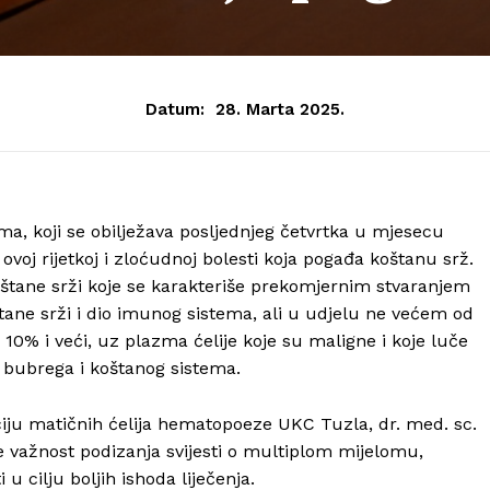
Datum:
28. Marta 2025.
a, koji se obilježava posljednjeg četvrtka u mjesecu
 ovoj rijetkoj i zloćudnoj bolesti koja pogađa koštanu srž.
koštane srži koje se karakteriše prekomjernim stvaranjem
oštane srži i dio imunog sistema, ali u udjelu ne većem od
 10% i veći, uz plazma ćelije koje su maligne i koje luče
a bubrega i koštanog sistema.
ciju matičnih ćelija hematopoeze UKC Tuzla, dr. med. sc.
je važnost podizanja svijesti o multiplom mijelomu,
 cilju boljih ishoda liječenja.