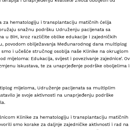
terapija i unaprjeđenju kvalitete života oboljelih od
Impressum
 za hematologiju i transplantaciju matičnih ćelija
 pružaju snažnu podršku Udruženju pacijenata sa
u BiH, kroz različite oblike edukacije i zajedničkih
ku, povodom obilježavanja Međunarodnog dana multiplog
li smo i učešće stručnog osoblja naše Klinike na okruglom
d mijeloma: Edukacija, svijest i povezivanje zajednice’. Ov
razmjenu iskustava, te za unaprjeđenje podrške oboljelima i
iplog mijeloma, Udruženje pacijenata sa multiplim
tavilo je svoje aktivnosti na unaprjeđenju podrške
la.
icom Klinike za hematologiju i transplantaciju matičnih
orili smo korake za daljnje zajedničke aktivnosti i rad na