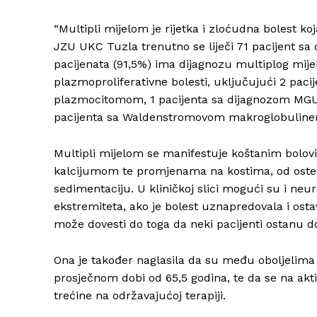
“Multipli mijelom je rijetka i zloćudna bolest koj
JZU UKC Tuzla trenutno se liječi 71 pacijent sa
pacijenata (91,5%) ima dijagnozu multiplog mijel
plazmoproliferativne bolesti, uključujući 2 pac
plazmocitomom, 1 pacijenta sa dijagnozom MGU
pacijenta sa Waldenstromovom makroglobulinem
Multipli mijelom se manifestuje koštanim bolo
kalcijumom te promjenama na kostima, od osteop
sedimentaciju. U kliničkoj slici mogući su i neuro
ekstremiteta, ako je bolest uznapredovala i ost
može dovesti do toga da neki pacijenti ostanu dož
Ona je također naglasila da su među oboljelima 
prosječnom dobi od 65,5 godina, te da se na akti
trećine na održavajućoj terapiji.