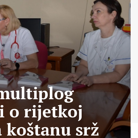
 multiplog
 o rijetkoj
a koštanu srž