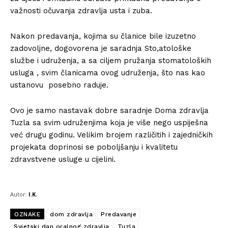
važnosti očuvanja zdravlja usta i zuba.
Nakon predavanja, kojima su članice bile izuzetno
zadovoljne, dogovorena je saradnja Sto,atološke
službe i udruženja, a sa ciljem pružanja stomatoloških
usluga , svim članicama ovog udruženja, što nas kao
ustanovu posebno raduje.
Ovo je samo nastavak dobre saradnje Doma zdravlja
Tuzla sa svim udruženjima koja je više nego uspiješna
već drugu godinu. Velikim brojem različitih i zajedničkih
projekata doprinosi se poboljšanju i kvalitetu
zdravstvene usluge u cijelini.
Autor:
I.K.
OZNAKE
dom zdravlja
Predavanje
Svjetski dan oralnog zdravlja
Tuzla