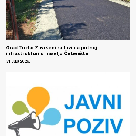
Info
O nama
Kontakt
Grad Tuzla: Završeni radovi na putnoj
Impressum
infrastrukturi u naselju Četenište
31. Jula 2026.