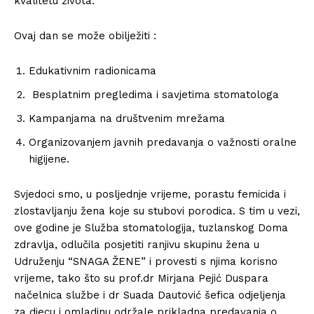
kvalitetu života.
Ovaj dan se može obilježiti :
Edukativnim radionicama
Besplatnim pregledima i savjetima stomatologa
Kampanjama na društvenim mrežama
Organizovanjem javnih predavanja o važnosti oralne
higijene.
Svjedoci smo, u posljednje vrijeme, porastu femicida i
zlostavljanju žena koje su stubovi porodica. S tim u vezi,
ove godine je Služba stomatologija, tuzlanskog Doma
zdravlja, odlučila posjetiti ranjivu skupinu žena u
Udruženju “SNAGA ŽENE” i provesti s njima korisno
vrijeme, tako što su prof.dr Mirjana Pejić Duspara
načelnica službe i dr Suada Dautović šefica odjeljenja
za djecu i omladinu održale prikladna predavanja o