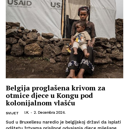
Belgija proglašena krivom za
otmice djece u Kongu pod
kolonijalnom vlašću
I.K.
-
2. Decembra 2024.
SVIJET
Sud u Bruxellesu naredio je belgijskoj državi da isplati
odštetu žrtvama prisilnog odvajanja djece miješane