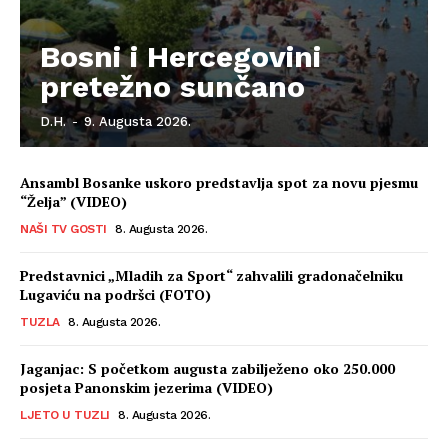
Bosni i Hercegovini
pretežno sunčano
D.H.
-
9. Augusta 2026.
Ansambl Bosanke uskoro predstavlja spot za novu pjesmu
“Želja” (VIDEO)
NAŠI TV GOSTI
8. Augusta 2026.
Predstavnici „Mladih za Sport“ zahvalili gradonačelniku
Lugaviću na podršci (FOTO)
TUZLA
8. Augusta 2026.
Jaganjac: S početkom augusta zabilježeno oko 250.000
posjeta Panonskim jezerima (VIDEO)
LJETO U TUZLI
8. Augusta 2026.