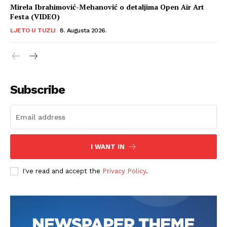
Mirela Ibrahimović-Mehanović o detaljima Open Air Art
Festa (VIDEO)
Info
LJETO U TUZLI
8. Augusta 2026.
O nama
Kontakt
Impressum
Subscribe
I WANT IN
I've read and accept the
Privacy Policy
.