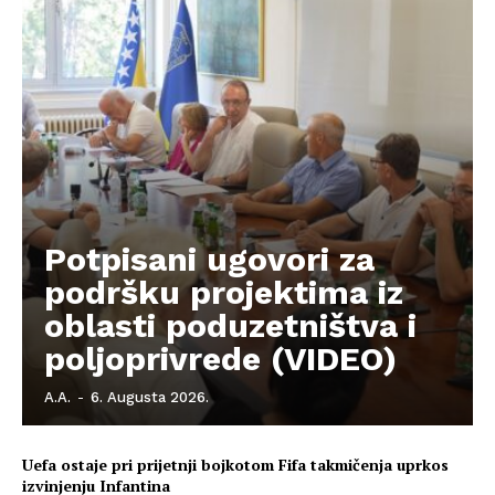
O nama
Kontakt
Impressum
Potpisani ugovori za
podršku projektima iz
oblasti poduzetništva i
poljoprivrede (VIDEO)
A.A.
-
6. Augusta 2026.
Uefa ostaje pri prijetnji bojkotom Fifa takmičenja uprkos
izvinjenju Infantina