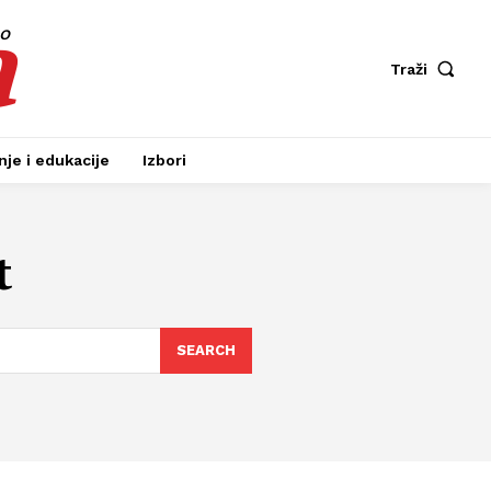
a
fo
Traži
je i edukacije
Izbori
t
SEARCH