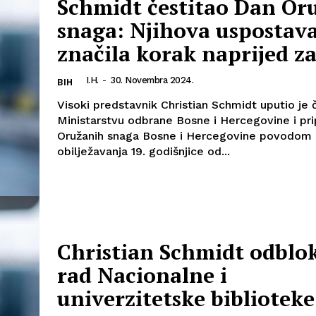
Schmidt čestitao Dan Or
snaga: Njihova uspostava
značila korak naprijed z
Info
I.H.
-
30. Novembra 2024.
BIH
Visoki predstavnik Christian Schmidt uputio je 
O nama
Ministarstvu odbrane Bosne i Hercegovine i pr
Kontakt
Oružanih snaga Bosne i Hercegovine povodom
Impressum
obilježavanja 19. godišnjice od...
Christian Schmidt odblo
rad Nacionalne i
univerzitetske bibliotek