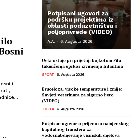
Potpisani ugovori za
podršku projektima iz
oblasti poduzetništva i
poljoprivrede (VIDEO)
ilo
A.A.
-
6. Augusta 2026.
 Bosni
Uefa ostaje pri prijetnji bojkotom Fifa
takmičenja uprkos izvinjenju Infantina
SPORT
6. Augusta 2026.
osni i
Bruceloza, visoke temperature i zmije:
rati,
Savjeti veterinara za sigurno ljeto
dnice...
(VIDEO)
TUZLA
6. Augusta 2026.
Potpisan ugovor o prijenosu namjenskog
kapitalnog transfera za
vodosnabdijevanje visinskih dijelova