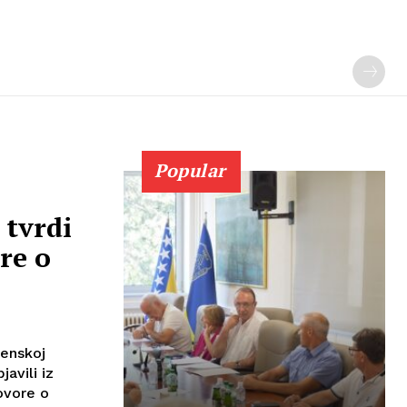
Popular
 tvrdi
re o
henskoj
avili iz
ovore o