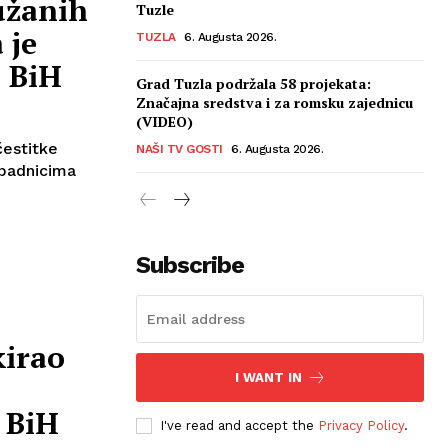
užanih
Tuzle
 je
TUZLA
6. Augusta 2026.
a BiH
Grad Tuzla podržala 58 projekata:
Značajna sredstva i za romsku zajednicu
(VIDEO)
čestitke
NAŠI TV GOSTI
6. Augusta 2026.
ipadnicima
Subscribe
kirao
I WANT IN
e BiH
I've read and accept the
Privacy Policy
.