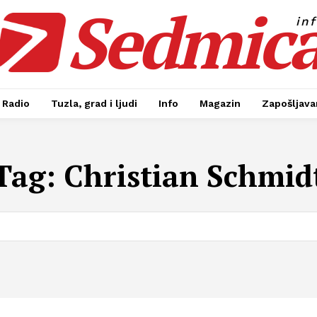
Sedmic
in
Radio
Tuzla, grad i ljudi
Info
Magazin
Zapošljavan
Tag:
Christian Schmid