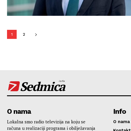
1
2
Sedmica
info
O nama
Info
Lokalna smo radio televizija na koju se
O nama
računa u realizaciji programa i obilježavanja
Kontakt