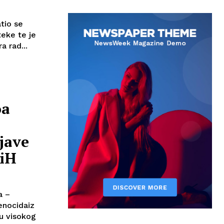
tio se
teke te je
 rad...
oa
jave
BiH
a –
enocidaiz
vu visokog