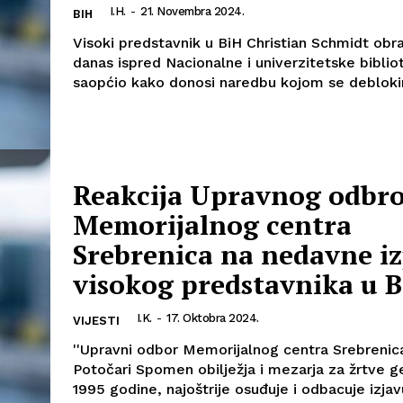
I.H.
-
21. Novembra 2024.
BIH
Visoki predstavnik u BiH Christian Schmidt obra
danas ispred Nacionalne i univerzitetske biblio
saopćio kako donosi naredbu kojom se deblokira
Reakcija Upravnog odbr
Memorijalnog centra
Srebrenica na nedavne iz
visokog predstavnika u 
I.K.
-
17. Oktobra 2024.
VIJESTI
''Upravni odbor Memorijalnog centra Srebrenic
Potočari Spomen obilježja i mezarja za žrtve g
1995 godine, najoštrije osuđuje i odbacuje izja