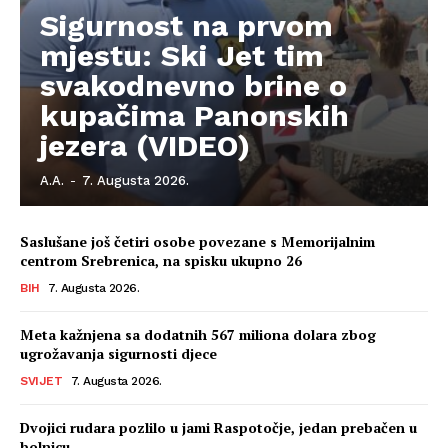
Sigurnost na prvom
mjestu: Ski Jet tim
svakodnevno brine o
kupačima Panonskih
jezera (VIDEO)
A.A.
-
7. Augusta 2026.
Saslušane još četiri osobe povezane s Memorijalnim
centrom Srebrenica, na spisku ukupno 26
BIH
7. Augusta 2026.
Meta kažnjena sa dodatnih 567 miliona dolara zbog
ugrožavanja sigurnosti djece
SVIJET
7. Augusta 2026.
Dvojici rudara pozlilo u jami Raspotočje, jedan prebačen u
bolnicu