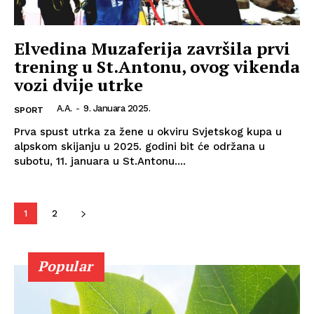
Elvedina Muzaferija završila prvi
trening u St.Antonu, ovog vikenda
vozi dvije utrke
A.A.
-
9. Januara 2025.
SPORT
Prva spust utrka za žene u okviru Svjetskog kupa u
alpskom skijanju u 2025. godini bit će održana u
subotu, 11. januara u St.Antonu....
1
2
Info
Popular
O nama
Kontakt