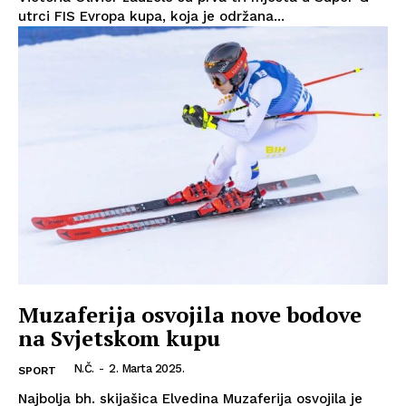
utrci FIS Evropa kupa, koja je održana...
Muzaferija osvojila nove bodove
na Svjetskom kupu
N.Č.
-
2. Marta 2025.
SPORT
Najbolja bh. skijašica Elvedina Muzaferija osvojila je