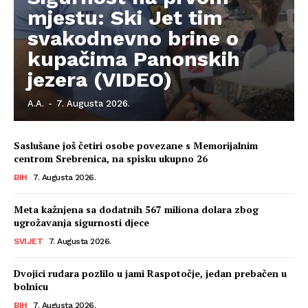
mjestu: Ski Jet tim
svakodnevno brine o
kupačima Panonskih
jezera (VIDEO)
A.A.
-
7. Augusta 2026.
Saslušane još četiri osobe povezane s Memorijalnim
centrom Srebrenica, na spisku ukupno 26
BIH
7. Augusta 2026.
Meta kažnjena sa dodatnih 567 miliona dolara zbog
ugrožavanja sigurnosti djece
SVIJET
7. Augusta 2026.
Dvojici rudara pozlilo u jami Raspotočje, jedan prebačen u
bolnicu
BIH
7. Augusta 2026.